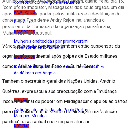
A União Africana (UA) suspendeu ontem, quarta-feira, dia 15,
confronto com Angola em Luanda
“com efeito imediato”, Madagáscar dos seus órgãos, um dia
BASTIDORES
após a tomada do poder pelos militares e a destituição do
contestado Presidente Andry Rajoelina, anunciou o
Deu Zebra
presidente da Comissão da organização pan-africana,
BASTIDORES
Mahamoud Ali Youssouf.
Mulheres enaltecidas por promoverem
Vários países do continente também estão suspensos da
desenvolvimento humano
organização continental após golpes de Estado militares,
BASTIDORES
como o Mali, o Burquina Faso e a Guiné-Conacri.
Banco Árabe prevê investir mais de mil milhões
de dólares em Angola
Também o secretário-geral das Nações Unidas, António
Opinião
Guterres, expressou a sua preocupação com a “mudança
OPINIÃO
inconstitucional de poder” em Madagáscar e apelou às partes
As lições desastradas de Paulo Portas e
para que colaborem no sentido de alcançar uma “solução
Marques Mendes
pacífica” para a actual crise no país africano.
NOTÍCIAS