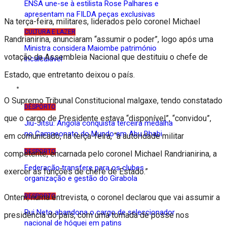
ENSA une-se à estilista Rose Palhares e
apresentam na FILDA peças exclusivas
Na terça-feira, militares, liderados pelo coronel Michael
CULTURA E LAZER
Randrianirina, anunciaram “assumir o poder”, logo após uma
Ministra considera Maiombe património
votação da Assembleia Nacional que destituiu o chefe de
incalculável
Estado, que entretanto deixou o país.
Desporto
O Supremo Tribunal Constitucional malgaxe, tendo constatado
DESPORTO
que o cargo de Presidente estava “disponível”, “convidou”,
Jiu-Jitsu: Angola conquista terceira medalha
no Campeonato do Mundo em Abu Dhabi
em comunicado, na terça-feira, “a autoridade militar
DESPORTO
competente, encarnada pelo coronel Michael Randrianirina, a
Federação transfere para os clubes
exercer as funções de chefe de Estado.”
organização e gestão do Girabola
DESPORTO
Ontem, numa entrevista, o coronel declarou que vai assumir a
Rui Neto abandona o cargo de seleccionador
presidência do país, com uma tomada de posse nos
nacional de hóquei em patins