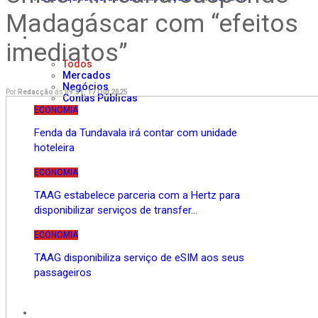
Madagáscar com “efeitos
Economia
imediatos”
Todos
Mercados
Negócios
Por
Redacção
ás
09:51, 17 Out 2025
Contas Públicas
ECONOMIA
Fenda da Tundavala irá contar com unidade
hoteleira
ECONOMIA
TAAG estabelece parceria com a Hertz para
disponibilizar serviços de transfer…
ECONOMIA
TAAG disponibiliza serviço de eSIM aos seus
passageiros
Internacional