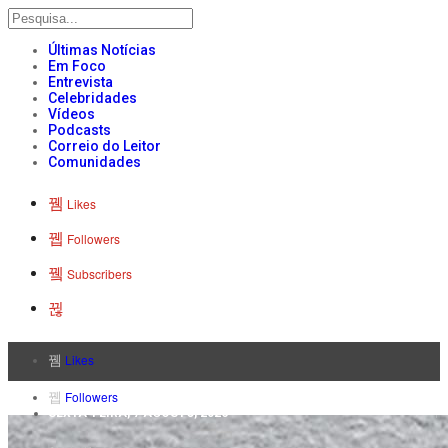
Últimas Notícias
Em Foco
Entrevista
Celebridades
Vídeos
Podcasts
Correio do Leitor
Comunidades
Likes
Followers
Subscribers
Likes
Followers
SEXTA-FEIRA, 7 AGOSTO, 2026
Subscribers