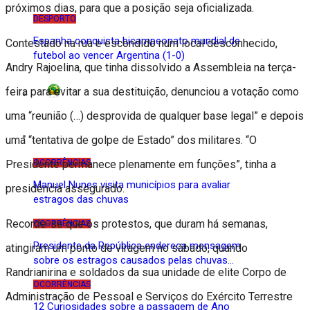
próximos dias, para que a posição seja oficializada.
DESPORTO
Espanha conquista bicampeonato mundial de
Contestado na rua e escondido num local desconhecido,
futebol ao vencer Argentina (1-0)
Andry Rajoelina, que tinha dissolvido a Assembleia na terça-
feira para evitar a sua destituição, denunciou a votação como
CAN 2023
uma “reunião (…) desprovida de qualquer base legal” e depois
Ocorrências
uma “tentativa de golpe de Estado” dos militares. “O
OCORRÊNCIAS
Presidente permanece plenamente em funções”, tinha a
Manuel Nunes visita municípios para avaliar
presidência assegurado.
estragos das chuvas
Recorde-se que os protestos, que duram há semanas,
OCORRÊNCIAS
Presidente da República endereça mensagem
atingiram um ponto de viragem no sábado, quando
sobre os estragos causados pelas chuvas…
Randrianirina e soldados da sua unidade de elite Corpo de
OCORRÊNCIAS
Administração de Pessoal e Serviços do Exército Terrestre
12 Curiosidades sobre a passagem de Ano