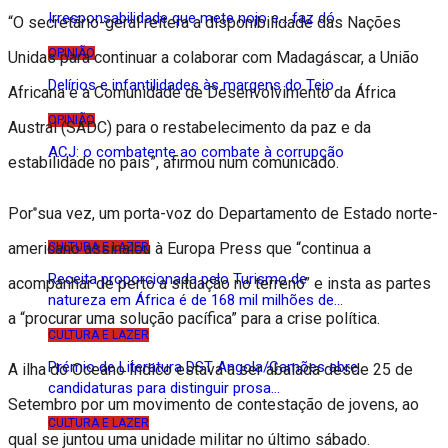
Irresponsabilidade que mete nojo e… faz dó
“O secretário-geral reitera a disponibilidade das Nações
OPINIÃO
Unidas para continuar a colaborar com Madagáscar, a União
Delírios e infantilidades às margens do Tejo
Africana e a Comunidade de Desenvolvimento da África
OPINIÃO
Austral (SADC) para o restabelecimento da paz e da
ACJ: o combatente ao combate à corrupção
estabilidade no país”, afirmou num comunicado.
Cultura e Lazer
Por sua vez, um porta-voz do Departamento de Estado norte-
americano assinalou à Europa Press que “continua a
CULTURA E LAZER
Receita proporcionada pelo Turismo de
acompanhar de perto a situação no terreno” e insta as partes
natureza em África é de 168 mil milhões de…
a “procurar uma solução pacífica” para a crise política.
CULTURA E LAZER
Prémio de Literatura DST Angola/Camões abre
A ilha do Oceano Índico estava a ser abalada desde 25 de
candidaturas para distinguir prosa…
Setembro por um movimento de contestação de jovens, ao
CULTURA E LAZER
qual se juntou uma unidade militar no último sábado.