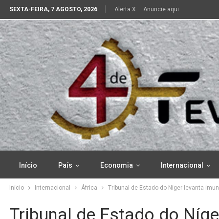
SEXTA-FEIRA, 7 AGOSTO, 2026
Alerta X
Anuncie aqui
Início
País
Economia
Internacional
Início
Internacional
África
Tribunal de Estado do Níger levanta i
Tribunal de Estado do Níge