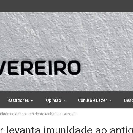
Bastidores
Opinião
Cultura e Lazer
Des
munidade ao antigo Presidente Mohamed Bazoum
r levanta imunidade ao anti