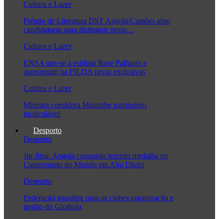
Cultura e Lazer
Prémio de Literatura DST Angola/Camões abre
candidaturas para distinguir prosa…
Cultura e Lazer
ENSA une-se à estilista Rose Palhares e
apresentam na FILDA peças exclusivas
Cultura e Lazer
Ministra considera Maiombe património
incalculável
Desporto
Desporto
Jiu-Jitsu: Angola conquista terceira medalha no
Campeonato do Mundo em Abu Dhabi
Desporto
Federação transfere para os clubes organização e
gestão do Girabola