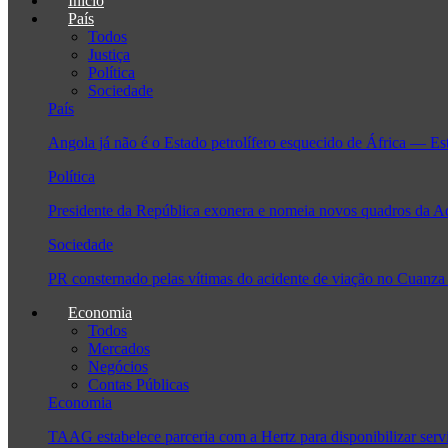
Início
País
Todos
Justiça
Política
Sociedade
País
Angola já não é o Estado petrolífero esquecido de África — Es
Política
Presidente da República exonera e nomeia novos quadros da 
Sociedade
PR consternado pelas vítimas do acidente de viação no Cuanza
Economia
Todos
Mercados
Negócios
Contas Públicas
Economia
TAAG estabelece parceria com a Hertz para disponibilizar serv