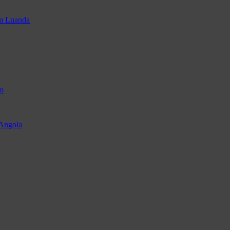
em Luanda
o
 Angola