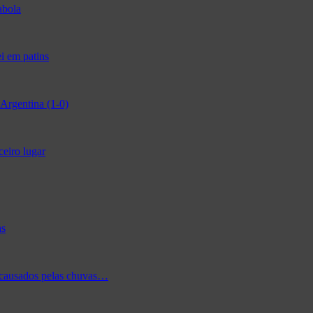
abola
i em patins
Argentina (1-0)
ceiro lugar
as
 causados pelas chuvas…