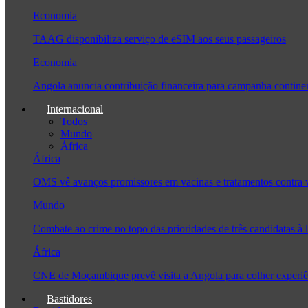
Economia
TAAG disponibiliza serviço de eSIM aos seus passageiros
Economia
Angola anuncia contribuição financeira para campanha conti
Internacional
Todos
Mundo
África
África
OMS vê avanços promissores em vacinas e tratamentos contra
Mundo
Combate ao crime no topo das prioridades de três candidatas 
África
CNE de Moçambique prevê visita a Angola para colher experi
Bastidores