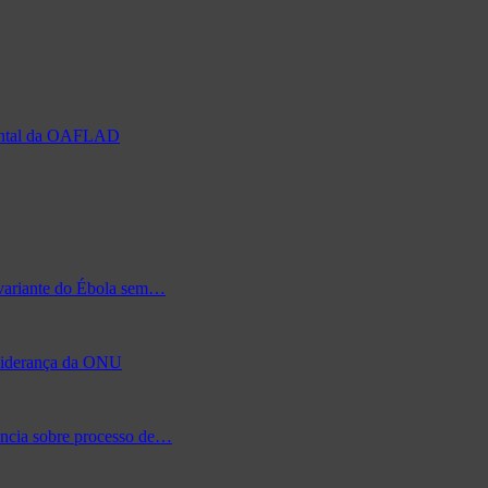
nental da OAFLAD
 variante do Ébola sem…
à liderança da ONU
ência sobre processo de…