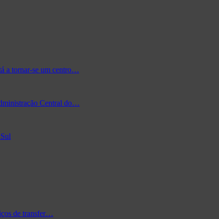
tá a tornar-se um centro…
Administração Central do…
 Sul
iços de transfer…