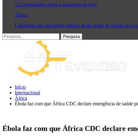
12 Curiosidades sobre a passagem de Ano
África
Libertados seis opositores detidos desde golpe de Estado na G
Início
Internacional
África
Ébola faz com que África CDC declare emergência de saúde pú
Ébola faz com que África CDC declare eme