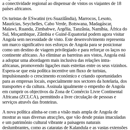
a conectividade regional ao dispensar de vistos os viajantes de 18
países africanos.
Os turistas de ESwatini (ex-Suazilândia), Marrocos, Lesoto,
Maurícias, Seychelles, Cabo Verde, Botswana, Madagáscar,
Malawi, Ruanda, Zimbabwe, Argélia, Tanzânia, Namíbia, África do
Sul, Moçambique, Zâmbia e Guiné-Equatorial podem agora visitar
Angola sem necessidade de visto. Este desenvolvimento representa
um marco significativo nos esforços de Angola para se posicionar
como um destino de viagem privilegiado e para reforçar os laços no
continente africano. Ao eliminar as barreiras aos vistos, Angola está
a adoptar uma abordagem mais inclusiva das relações intra-
africanas, promovendo ligações mais estreitas entre os seus vizinhos.
Espera-se que esta política incentive um fluxo de turistas,
impulsionando o crescimento económico e criando oportunidades
para as empresas locais, especialmente nos sectores da hotelaria, dos
transportes e da cultura. Assinala igualmente o empenho de Angola
em cumprir os objectivos da Zona de Comércio Livre Continental
Africana (ZCLCA), permitindo a livre circulação de pessoas e
serviços através das fronteiras.
A nova política alinha-se com a visão mais ampla de Angola de
mostrar as suas diversas atracções, que vão desde praias imaculadas
e um património cultural vibrante a paisagens naturais
deslumbrantes, como as cataratas de Kalandula e as vastas extensões