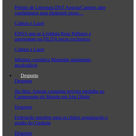
Prémio de Literatura DST Angola/Camões abre
candidaturas para distinguir prosa…
Cultura e Lazer
ENSA une-se à estilista Rose Palhares e
apresentam na FILDA peças exclusivas
Cultura e Lazer
Ministra considera Maiombe património
incalculável
Desporto
Desporto
Jiu-Jitsu: Angola conquista terceira medalha no
Campeonato do Mundo em Abu Dhabi
Desporto
Federação transfere para os clubes organização e
gestão do Girabola
Desporto