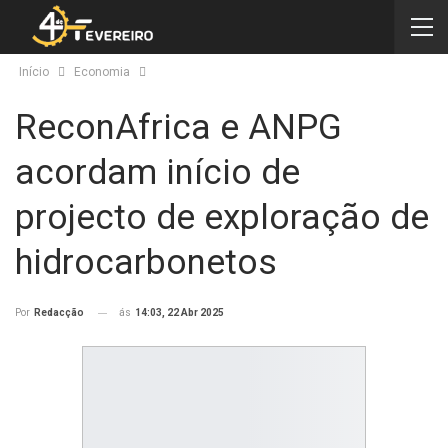
Início
Economia
ReconAfrica e ANPG
acordam início de
projecto de exploração de
hidrocarbonetos
ás
14:03, 22 Abr 2025
Por
Redacção