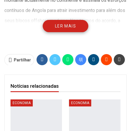
montante actualmente no continente e assinala os esforços
contínuos de Angola para atrair investimento para além dos
seus blocos offshore maduros. Nos termos do acordo, a
LER MAIS
ReconAfrica actuará como operador com uma participação
de 80%, enquanto a Sonangol, a empresa petrolífera
nacional, manterá uma participação de 20%.
Partilhar
O acordo confere à ReconAfrica direitos exclusivos sobre a
área de exploração por um período de 24 meses, durante o
Notícias relacionadas
qual a empresa efectuará avaliações geológicas e
geofísicas pormenorizadas para determinar a viabilidade
ECONOMIA
ECONOMIA
comercial da área.
Refira-se que a região faz parte da bacia mais vasta do