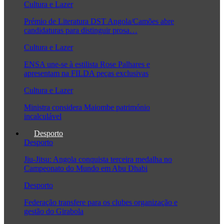
Cultura e Lazer
Prémio de Literatura DST Angola/Camões abre
candidaturas para distinguir prosa…
Cultura e Lazer
ENSA une-se à estilista Rose Palhares e
apresentam na FILDA peças exclusivas
Cultura e Lazer
Ministra considera Maiombe património
incalculável
Desporto
Desporto
Jiu-Jitsu: Angola conquista terceira medalha no
Campeonato do Mundo em Abu Dhabi
Desporto
Federação transfere para os clubes organização e
gestão do Girabola