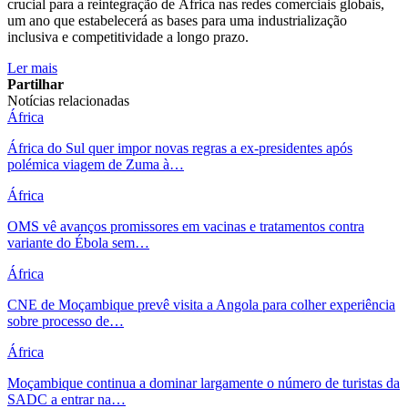
crucial para a reintegração de África nas redes comerciais globais,
um ano que estabelecerá as bases para uma industrialização
inclusiva e competitividade a longo prazo.
Ler mais
Partilhar
Notícias relacionadas
África
África do Sul quer impor novas regras a ex-presidentes após
polémica viagem de Zuma à…
África
OMS vê avanços promissores em vacinas e tratamentos contra
variante do Ébola sem…
África
CNE de Moçambique prevê visita a Angola para colher experiência
sobre processo de…
África
Moçambique continua a dominar largamente o número de turistas da
SADC a entrar na…