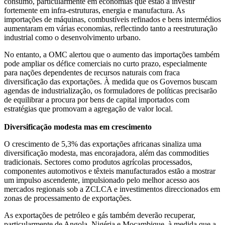
consumo, particularmente em economias que estão a investir
fortemente em infra-estruturas, energia e manufactura. As
importações de máquinas, combustíveis refinados e bens intermédios
aumentaram em várias economias, reflectindo tanto a reestruturação
industrial como o desenvolvimento urbano.
No entanto, a OMC alertou que o aumento das importações também
pode ampliar os défice comerciais no curto prazo, especialmente
para nações dependentes de recursos naturais com fraca
diversificação das exportações. À medida que os Governos buscam
agendas de industrialização, os formuladores de políticas precisarão
de equilibrar a procura por bens de capital importados com
estratégias que promovam a agregação de valor local.
Diversificação modesta mas em crescimento
O crescimento de 5,3% das exportações africanas sinaliza uma
diversificação modesta, mas encorajadora, além das commodities
tradicionais. Sectores como produtos agrícolas processados,
componentes automotivos e têxteis manufacturados estão a mostrar
um impulso ascendente, impulsionado pelo melhor acesso aos
mercados regionais sob a ZCLCA e investimentos direccionados em
zonas de processamento de exportações.
As exportações de petróleo e gás também deverão recuperar,
particularmente de Angola, Nigéria e Moçambique, à medida que a