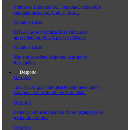
Prémio de Literatura DST Angola/Camões abre
candidaturas para distinguir prosa…
Cultura e Lazer
ENSA une-se à estilista Rose Palhares e
apresentam na FILDA peças exclusivas
Cultura e Lazer
Ministra considera Maiombe património
incalculável
Desporto
Desporto
Jiu-Jitsu: Angola conquista terceira medalha no
Campeonato do Mundo em Abu Dhabi
Desporto
Federação transfere para os clubes organização e
gestão do Girabola
Desporto