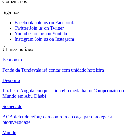
Comentários
Siga-nos
Facebook
Join us on Facebook
Twitter
Join us on Twitter
Youtube
Join us on Youtube
Instagram
Join us on Instagram
Últimas notícias
Economia
Fenda da Tundavala irá contar com unidade hoteleira
Desporto
Jiu-Jitsu: Angola conquista terceira medalha no Campeonato do
Mundo em Abu Dhabi
Sociedade
ACA defende reforço do controlo da caça para proteger a
biodiversidade
Mundo