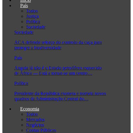
Início
País
Todos
Justiça
Política
Sociedade
Sociedade
ACA defende reforço do controlo da caça para
proteger a biodiversidade
País
Angola já não é o Estado petrolífero esquecido
de África — Está a tornar-se um centro…
Política
Presidente da República exonera e nomeia novos
quadros da Administração Central do…
Economia
Todos
Mercados
Negócios
Contas Públicas