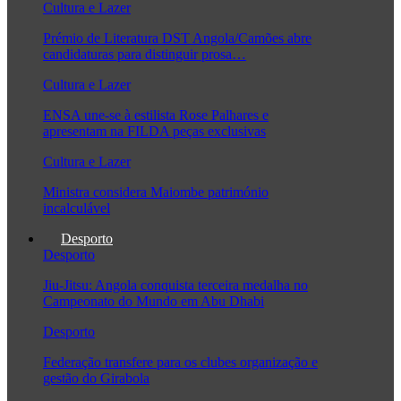
Cultura e Lazer
Prémio de Literatura DST Angola/Camões abre
candidaturas para distinguir prosa…
Cultura e Lazer
ENSA une-se à estilista Rose Palhares e
apresentam na FILDA peças exclusivas
Cultura e Lazer
Ministra considera Maiombe património
incalculável
Desporto
Desporto
Jiu-Jitsu: Angola conquista terceira medalha no
Campeonato do Mundo em Abu Dhabi
Desporto
Federação transfere para os clubes organização e
gestão do Girabola