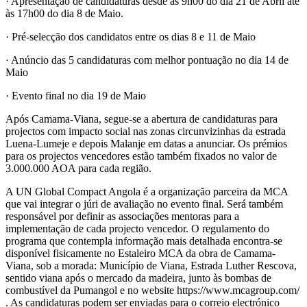
· Apresentação de candidaturas desde às 9h00 do dia 21 de Abril até
às 17h00 do dia 8 de Maio.
· Pré-selecção dos candidatos entre os dias 8 e 11 de Maio
· Anúncio das 5 candidaturas com melhor pontuação no dia 14 de
Maio
· Evento final no dia 19 de Maio
Após Camama-Viana, segue-se a abertura de candidaturas para
projectos com impacto social nas zonas circunvizinhas da estrada
Luena-Lumeje e depois Malanje em datas a anunciar. Os prémios
para os projectos vencedores estão também fixados no valor de
3.000.000 AOA para cada região.
A UN Global Compact Angola é a organização parceira da MCA
que vai integrar o júri de avaliação no evento final. Será também
responsável por definir as associações mentoras para a
implementação de cada projecto vencedor. O regulamento do
programa que contempla informação mais detalhada encontra-se
disponível fisicamente no Estaleiro MCA da obra de Camama-
Viana, sob a morada: Município de Viana, Estrada Luther Rescova,
sentido viana após o mercado da madeira, junto às bombas de
combustível da Pumangol e no website https://www.mcagroup.com/
. As candidaturas podem ser enviadas para o correio electrónico