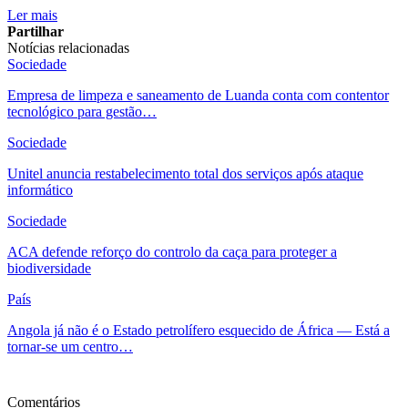
Ler mais
Partilhar
Notícias relacionadas
Sociedade
Empresa de limpeza e saneamento de Luanda conta com contentor
tecnológico para gestão…
Sociedade
Unitel anuncia restabelecimento total dos serviços após ataque
informático
Sociedade
ACA defende reforço do controlo da caça para proteger a
biodiversidade
País
Angola já não é o Estado petrolífero esquecido de África — Está a
tornar-se um centro…
Ver mais
Comentários