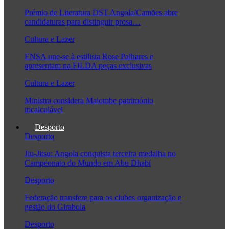
Prémio de Literatura DST Angola/Camões abre
candidaturas para distinguir prosa…
Cultura e Lazer
ENSA une-se à estilista Rose Palhares e
apresentam na FILDA peças exclusivas
Cultura e Lazer
Ministra considera Maiombe património
incalculável
Desporto
Desporto
Jiu-Jitsu: Angola conquista terceira medalha no
Campeonato do Mundo em Abu Dhabi
Desporto
Federação transfere para os clubes organização e
gestão do Girabola
Desporto