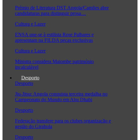
Prémio de Literatura DST Angola/Camões abre
candidaturas para distinguir prosa…
Cultura e Lazer
ENSA une-se à estilista Rose Palhares e
apresentam na FILDA peças exclusivas
Cultura e Lazer
Ministra considera Maiombe património
incalculável
Desporto
Desporto
Jiu-Jitsu: Angola conquista terceira medalha no
Campeonato do Mundo em Abu Dhabi
Desporto
Federação transfere para os clubes organização e
gestão do Girabola
Desporto