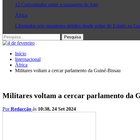
12 Curiosidades sobre a passagem de Ano
África
Libertados seis opositores detidos desde golpe de Estado na G
Início
Internacional
África
Militares voltam a cercar parlamento da Guiné-Bissau
Militares voltam a cercar parlamento da 
Por
Redacção
ás
10:38, 24 Set 2024