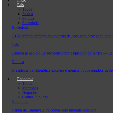
Início
País
Todos
Justiça
Política
Sociedade
Sociedade
ACA defende reforço do controlo da caça para proteger a biodi
País
Angola já não é o Estado petrolífero esquecido de África — Es
Política
Presidente da República exonera e nomeia novos quadros da 
Economia
Todos
Mercados
Negócios
Contas Públicas
Economia
Fenda da Tundavala irá contar com unidade hoteleira