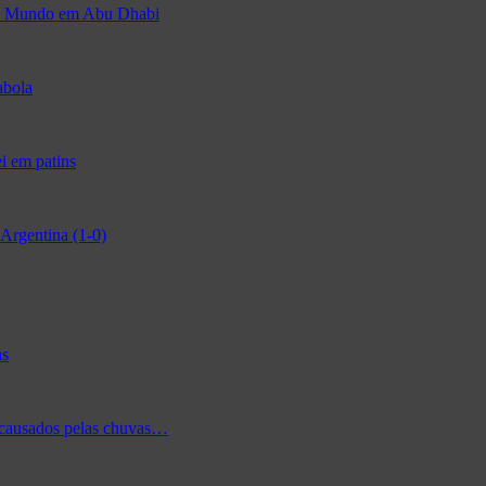
 do Mundo em Abu Dhabi
abola
i em patins
Argentina (1-0)
as
 causados pelas chuvas…