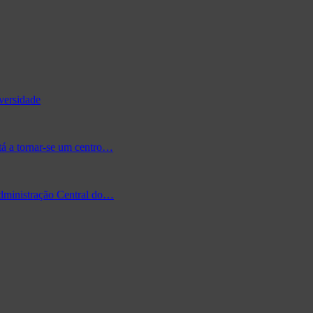
versidade
tá a tornar-se um centro…
Administração Central do…