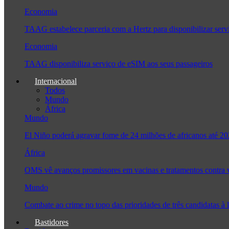
Economia
TAAG estabelece parceria com a Hertz para disponibilizar serv
Economia
TAAG disponibiliza serviço de eSIM aos seus passageiros
Internacional
Todos
Mundo
África
Mundo
El Niño poderá agravar fome de 24 milhões de africanos até 2
África
OMS vê avanços promissores em vacinas e tratamentos contra
Mundo
Combate ao crime no topo das prioridades de três candidatas 
Bastidores