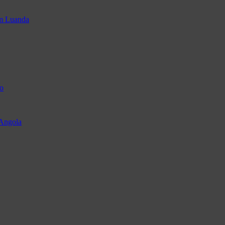
em Luanda
o
 Angola