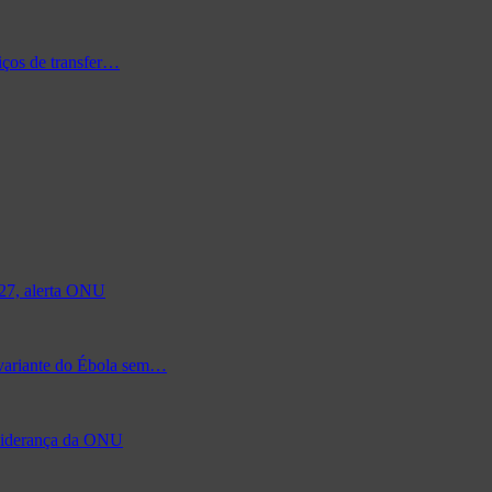
iços de transfer…
027, alerta ONU
 variante do Ébola sem…
à liderança da ONU