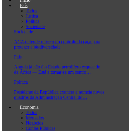
Início
País
Todos
Justiça
Política
Sociedade
Sociedade
ACA defende reforço do controlo da caça para
proteger a biodiversidade
País
Angola já não é o Estado petrolífero esquecido
de África — Está a tornar-se um centro…
Política
Presidente da República exonera e nomeia novos
quadros da Administração Central do…
Economia
Todos
Mercados
Negócios
Contas Públicas