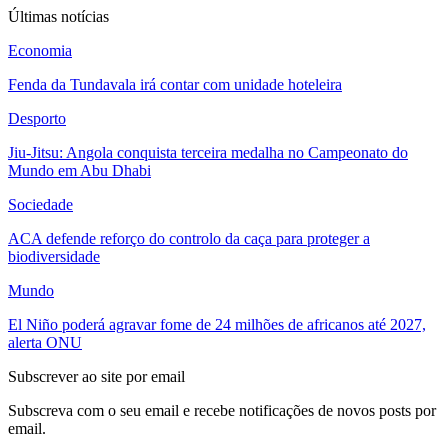
Últimas notícias
Economia
Fenda da Tundavala irá contar com unidade hoteleira
Desporto
Jiu-Jitsu: Angola conquista terceira medalha no Campeonato do
Mundo em Abu Dhabi
Sociedade
ACA defende reforço do controlo da caça para proteger a
biodiversidade
Mundo
El Niño poderá agravar fome de 24 milhões de africanos até 2027,
alerta ONU
Subscrever ao site por email
Subscreva com o seu email e recebe notificações de novos posts por
email.