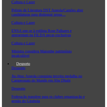
Cultura e Lazer
Prémio de Literatura DST Angola/Camões abre
candidaturas para distinguir prosa…
Cultura e Lazer
ENSA une-se à estilista Rose Palhares e
apresentam na FILDA peças exclusivas
Cultura e Lazer
Ministra considera Maiombe património
incalculável
Desporto
Desporto
Jiu-Jitsu: Angola conquista terceira medalha no
Campeonato do Mundo em Abu Dhabi
Desporto
Federação transfere para os clubes organização e
gestão do Girabola