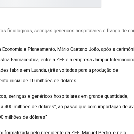
s fisiológicos, seringas genéricos hospitalares e frango de cor
da Economia e Planeamento, Mário Caetano João, após a cerimón
stria Farmacêutica, entre a ZEE e a empresa Jampur Internacion
ades fabris em Luanda, (três voltadas para a produção de
nto inicial de 10 milhões de dólares.
os, seringas e genéricos hospitalares em grande quantidade,
a 400 milhões de dólares”, ao passo que com importação de av
00 milhões de dólares”
foi formalizada pelo presidente da ZEE, Manuel Pedro, e pelo