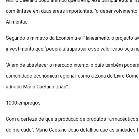
Mário Caetano João afirmou que a empresa Jampur está a in
com ênfase em duas áreas importantes: “o desenvolvimento 
Alimentar.
Segundo o ministro da Economia e Planeameno, o projecto av
investimento que “poderá ultrapassar esse valor caso seja ne
“Além de abastecer o mercado interno, o país também poderá 
comunidade económica regional, como a Zona de Livre Comérc
admitiu Mário Caetano João”.
1000 empregos
Com a certeza de que a produção de produtos farmacêuticos e 
do mercado”, Mário Caetano João detalhou que as unidades fab