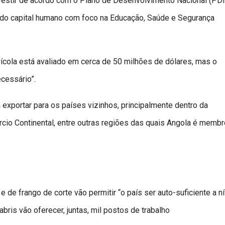
vestir de acordo com o Plano de Desenvolvimento Nacional (PDN
do capital humano com foco na Educação, Saúde e Segurança
ícola está avaliado em cerca de 50 milhões de dólares, mas o
cessário”.
exportar para os países vizinhos, principalmente dentro da
io Continental, entre outras regiões das quais Angola é membr
de frango de corte vão permitir “o país ser auto-suficiente a ní
ris vão oferecer, juntas, mil postos de trabalho