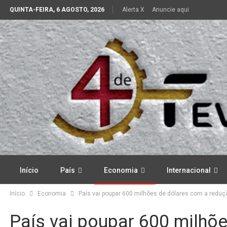
QUINTA-FEIRA, 6 AGOSTO, 2026
Alerta X
Anuncie aqui
Início
País
Economia
Internacional
Início
Economia
País vai poupar 600 milhões de dólares com a redu
País vai poupar 600 milhõ