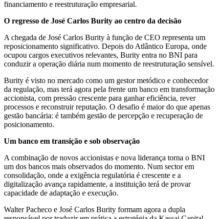
financiamento e reestruturação empresarial.
O regresso de José Carlos Burity ao centro da decisão
A chegada de José Carlos Burity à função de CEO representa um
reposicionamento significativo. Depois do Atlântico Europa, onde
ocupou cargos executivos relevantes, Burity entra no BNI para
conduzir a operação diária num momento de reestruturação sensível.
Burity é visto no mercado como um gestor metódico e conhecedor
da regulação, mas terá agora pela frente um banco em transformação
accionista, com pressão crescente para ganhar eficiência, rever
processos e reconstruir reputação. O desafio é maior do que apenas
gestão bancária: é também gestão de percepção e recuperação de
posicionamento.
Um banco em transição e sob observação
A combinação de novos accionistas e nova liderança torna o BNI
um dos bancos mais observados do momento. Num sector em
consolidação, onde a exigência regulatória é crescente e a
digitalização avança rapidamente, a instituição terá de provar
capacidade de adaptação e execução.
Walter Pacheco e José Carlos Burity formam agora a dupla
responsável por traduzir em prática a estratégia da Kassai Capital,