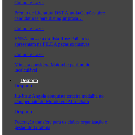
Cultura e Lazer
Prémio de Literatura DST Angola/Camões abre
candidaturas para distinguir prosa…
Cultura e Lazer
ENSA une-se à estilista Rose Palhares e
apresentam na FILDA peças exclusivas
Cultura e Lazer
Ministra considera Maiombe património
incalculável
Desporto
Desporto
Jiu-Jitsu: Angola conquista terceira medalha no
Campeonato do Mundo em Abu Dhabi
Desporto
Federação transfere para os clubes organização e
gestão do Girabola