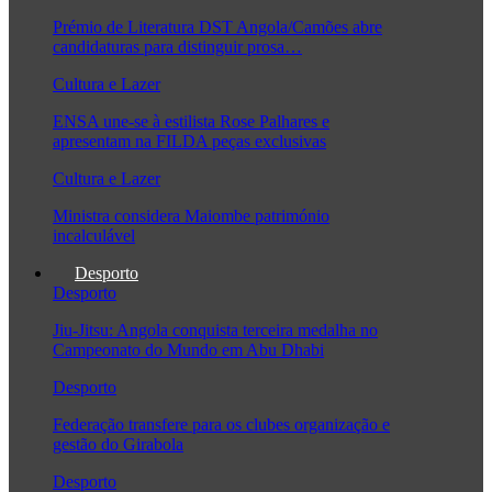
Prémio de Literatura DST Angola/Camões abre
candidaturas para distinguir prosa…
Cultura e Lazer
ENSA une-se à estilista Rose Palhares e
apresentam na FILDA peças exclusivas
Cultura e Lazer
Ministra considera Maiombe património
incalculável
Desporto
Desporto
Jiu-Jitsu: Angola conquista terceira medalha no
Campeonato do Mundo em Abu Dhabi
Desporto
Federação transfere para os clubes organização e
gestão do Girabola
Desporto