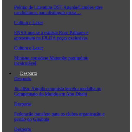
Prémio de Literatura DST Angola/Camões abre
candidaturas para distinguir prosa…
Cultura e Lazer
ENSA une-se à estilista Rose Palhares e
apresentam na FILDA peças exclusivas
Cultura e Lazer
Ministra considera Maiombe património
incalculável
Desporto
Desporto
Jiu-Jitsu: Angola conquista terceira medalha no
Campeonato do Mundo em Abu Dhabi
Desporto
Federação transfere para os clubes organização e
gestão do Girabola
Desporto