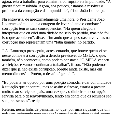
agora, está a trabalhar para eliminar a corrupção e a impunidade. “A
guerra ficou resolvida. Agora, aos poucos, estamos a resolver o
problema da corrupção e da impunidade”, frisou João Lourenço.
Na entrevista, de aproximadamente uma hora, o Presidente João
Lourenço admitiu que a coragem de levar adiante o combate à
corrupção tem as suas consequências. “Há quem chegou a
interpretar que eu criei uma divisão no seio do partido, mas não foi
isso que aconteceu”, disse, afirmando que as pessoas envolvidas na
corrupção não representam uma “fatia grande” no partido.
João Lourenço prosseguiu, acrescentando, que houve quem visse
nesse combate à corrupção a derrota previsível do MPLA, o que,
também, não aconteceu, como podem constatar. “O MPLA venceu
as eleições e vamos continuar a trabalhar”, frisou. “Não podemos
dizer que já não existe corrupção, porque ainda existe, mas em
menor dimensão. Porém, o desafio é grande”.
“Eu poderia ter optado por uma posição cómoda, e dar continuidade
à situação que encontrei, mas se assim o fizesse, estaria a prestar
muito mau serviço ao país, uma vez que, o dinheiro da corrupção
serviria para o desenvolvimento, tendo em conta que os recursos são
sempre escassos”, realçou.
Referiu, nessa linha de pensamento, que, por mais riquezas que um
país tem, sobretudo para atender às questões de ordem social, como