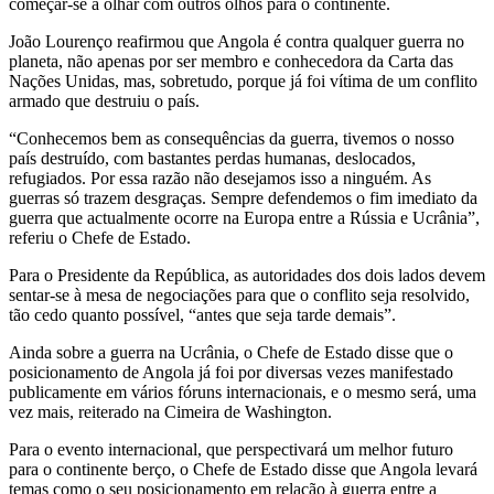
começar-se a olhar com outros olhos para o continente.
João Lourenço reafirmou que Angola é contra qualquer guerra no
planeta, não apenas por ser membro e conhecedora da Carta das
Nações Unidas, mas, sobretudo, porque já foi vítima de um conflito
armado que destruiu o país.
“Conhecemos bem as consequências da guerra, tivemos o nosso
país destruído, com bastantes perdas humanas, deslocados,
refugiados. Por essa razão não desejamos isso a ninguém. As
guerras só trazem desgraças. Sempre defendemos o fim imediato da
guerra que actualmente ocorre na Europa entre a Rússia e Ucrânia”,
referiu o Chefe de Estado.
Para o Presidente da República, as autoridades dos dois lados devem
sentar-se à mesa de negociações para que o conflito seja resolvido,
tão cedo quanto possível, “antes que seja tarde demais”.
Ainda sobre a guerra na Ucrânia, o Chefe de Estado disse que o
posicionamento de Angola já foi por diversas vezes manifestado
publicamente em vários fóruns internacionais, e o mesmo será, uma
vez mais, reiterado na Cimeira de Washington.
Para o evento internacional, que perspectivará um melhor futuro
para o continente berço, o Chefe de Estado disse que Angola levará
temas como o seu posicionamento em relação à guerra entre a