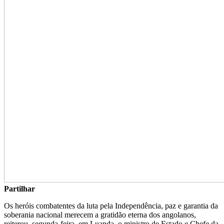
Partilhar
Os heróis combatentes da luta pela Independência, paz e garantia da
soberania nacional merecem a gratidão eterna dos angolanos,
reiterou, segunda-feira, em Luanda, o ministro de Estado e Chefe da