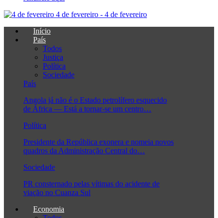
4 de fevereiro - 4 de fevereiro
Início
País
Todos
Justiça
Política
Sociedade
País
Angola já não é o Estado petrolífero esquecido
de África — Está a tornar-se um centro…
Política
Presidente da República exonera e nomeia novos
quadros da Administração Central do…
Sociedade
PR consternado pelas vítimas do acidente de
viação no Cuanza Sul
Economia
Todos