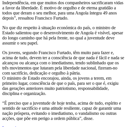
Independência, em que muitos dos companheiros sacrificaram vidas
a favor da liberdade. É motivo de orgulho e de eterna gratidão a
todos que deram o seu melhor, para uma Angola íntegra 49 anos
depois”, ressaltou Francisco Furtado.
No que diz respeito à situação económica do país, o ministro de
Estado salientou que o desenvolvimento de Angola é visível, apesar
do longo caminho que há pela frente, no qual a juventude deve
assumir o seu papel.
Os jovens, segundo Francisco Furtado, têm muito para fazer e,
acima de tudo, devem ter a consciência de que nada é fácil e nada se
alcançou ou alcança com o imediatismo, tendo sublinhado que os
três movimentos que lutaram pela liberdade nacional, fizeram-no
com sacrifício, dedicação e orgulho à pátria.
O ministro de Estado encorajou, ainda, os jovens a terem, em
primeiro lugar, consciência de que o país, para ser o que é, exigiu
das gerações anteriores muito patriotismo, responsabilidade,
disciplina e organização.
“É preciso que a juventude de hoje tenha, acima de tudo, espírito e
sentido de sacrifício e uma atitude resiliente, capaz de garantir uma
nação próspera, evitando o imediatismo, o vandalismo ou outras
acções, que põe em perigo a ordem pública”, disse.