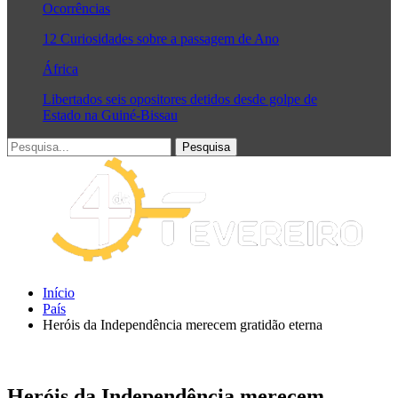
Ocorrências
12 Curiosidades sobre a passagem de Ano
África
Libertados seis opositores detidos desde golpe de
Estado na Guiné-Bissau
Início
País
Heróis da Independência merecem gratidão eterna
Heróis da Independência merecem