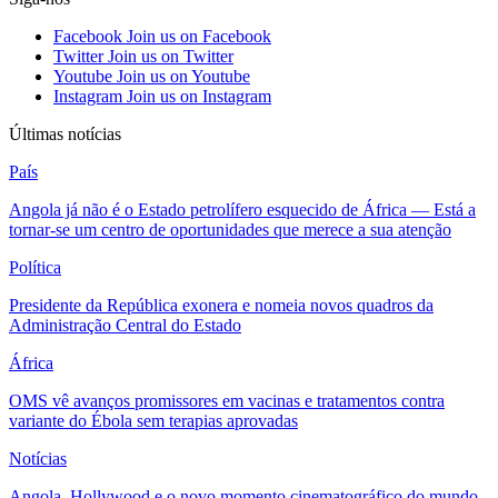
Facebook
Join us on Facebook
Twitter
Join us on Twitter
Youtube
Join us on Youtube
Instagram
Join us on Instagram
Últimas notícias
País
Angola já não é o Estado petrolífero esquecido de África — Está a
tornar-se um centro de oportunidades que merece a sua atenção
Política
Presidente da República exonera e nomeia novos quadros da
Administração Central do Estado
África
OMS vê avanços promissores em vacinas e tratamentos contra
variante do Ébola sem terapias aprovadas
Notícias
Angola, Hollywood e o novo momento cinematográfico do mundo