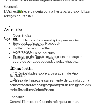
Economia
TAAG estabelece parceria com a Hertz para disponibilizar
CAN 2023
serviços de transfer…
Ver mais
Ocorrências
Comentários
Ocorrências
Siga-nos
Manuel Nunes visita municípios para avaliar
Facebook
Join us on Facebook
estragos das chuvas
Twitter
Join us on Twitter
Ocorrências
Youtube
Join us on Youtube
Presidente da República endereça mensagem
Instagram
Join us on Instagram
sobre os estragos causados pelas chuvas…
Últimas notícias
Ocorrências
12 Curiosidades sobre a passagem de Ano
Sociedade
Empresa de limpeza e saneamento de Luanda conta
África
com contentor tecnológico para gestão inteligente dos
Libertados seis opositores detidos desde golpe
resíduos sólidos urbano
de Estado na Guiné-Bissau
Economia
Central Térmica de Cabinda reforçada com 30