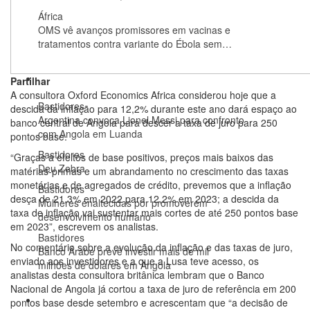
África
OMS vê avanços promissores em vacinas e
tratamentos contra variante do Ébola sem…
Bastidores
Partilhar
A consultora Oxford Economics Africa considerou hoje que a
Bastidores
descida da inflação para 12,2% durante este ano dará espaço ao
Argentina convoca Lionel Messi para confronto
banco central de Angola para descer a taxa de juro para 250
com Angola em Luanda
pontos base.
Bastidores
“Graças a efeitos de base positivos, preços mais baixos das
Deu Zebra
matérias-primas e um abrandamento no crescimento das taxas
monetárias e de agregados de crédito, prevemos que a inflação
Bastidores
desça de 21,3% em 2022 para 12,2% em 2023; a descida da
Mulheres enaltecidas por promoverem
taxa de inflação vai sustentar mais cortes de até 250 pontos base
desenvolvimento humano
em 2023”, escrevem os analistas.
Bastidores
No comentário sobre a evolução da inflação e das taxas de juro,
Banco Árabe prevê investir mais de mil
enviado aos investidores e a que a Lusa teve acesso, os
milhões de dólares em Angola
analistas desta consultora britânica lembram que o Banco
Nacional de Angola já cortou a taxa de juro de referência em 200
Opinião
pontos base desde setembro e acrescentam que “a decisão de