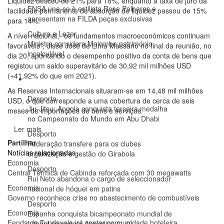
Liquidez desceu de 21% para 18%, enquanto a taxa de juro da
ENSA une-se à estilista Rose Palhares e
facilidade permanente de absorção de liquidez passou de 15%
apresentam na FILDA peças exclusivas
para 14%.
Cultura e Lazer
A nível nacional, “os fundamentos macroeconómicos continuam
Ministra considera Maiombe património
favoráveis”, disse José de Lima Massano no final da reunião, no
incalculável
dia 20, apontando o desempenho positivo da conta de bens que
registou um saldo superavitário de 30,92 mil milhões USD
(+41,92% do que em 2021).
Desporto
As Reservas Internacionais situaram-se em 14,48 mil milhões
Desporto
USD, o que corresponde a uma cobertura de cerca de seis
Jiu-Jitsu: Angola conquista terceira medalha
meses de importações de bens e serviços.
no Campeonato do Mundo em Abu Dhabi
Ler mais
Desporto
Partilhar
Federação transfere para os clubes
Notícias relacionadas
organização e gestão do Girabola
Economia
Desporto
Central Térmica de Cabinda reforçada com 30 megawatts
Rui Neto abandona o cargo de seleccionador
Economia
nacional de hóquei em patins
Governo reconhece crise no abastecimento de combustíveis
Desporto
Economia
Espanha conquista bicampeonato mundial de
Fenda da Tundavala irá contar com unidade hoteleira
futebol ao vencer Argentina (1-0)