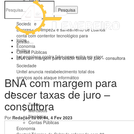
Justiça
Política
Sociedade
Sociedade
Empresa de limpeza e saneamento de Luanda
conta com contentor tecnológico para
Início
gestão…
Economia
Política
Contas Públicas
Lei angolana contra fake news entra em vigor
BNA com margem para descer taxas de juro – consultora
Sociedade
Unitel anuncia restabelecimento total dos
serviços após ataque informático
BNA com margem para
descer taxas de juro –
Economia
consultora
Todos
Mercados
Negócios
Por
Redação
ás
09:44, 4 Fev 2023
Contas Públicas
Economia