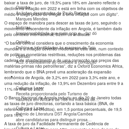
baixar a taxa de juro, de 19,5% para 18% em Janeiro reflecte o
Opinião
declínio na inflação em 2022 e está em linha com os objetivos de
As lições desastradas de Paulo Portas e
médio e longo prazo de chegar a uma inflação com um dígito”.
Marques Mendes
O espaço de manobra para descer as taxas de juro, seguindo o
Notícias
movimento descendente da inflação em Angola, é também dado
Irresponsabilidade que mete nojo e… faz dó
pelo contexto internacional, dizem os analistas.
Opinião
“O banco central considera que o crescimento da economia
Delírios e infantilidades às margens do Tejo
mundial e a inflação deverão moderar-se este ano, num contexto
de políticas monetárias restritivas, reduções nos problemas das
Opinião
cadeias de abastecimento e de uma correcção nos preços das
ACJ: o combatente ao combate à corrupção
matérias-primas não petrolíferas”, diz a Oxford Economics Africa,
lembrando que o BNA prevê uma aceleração da expansão
Cultura e Lazer
económica de Angola, de 3,2% em 2022 para 3,3% este ano, e
uma redução da inflação, de 13,9% em Dezembro para entre 9 a
Cultura e Lazer
11% no final de 2023.
Receita proporcionada pelo Turismo de
O Banco Nacional de Angola reduziu no dia 20 de Janeiro todas
natureza em África é de 168 mil milhões de…
as taxas de juro directoras, cortando a taxa básica (BNA, de
Cultura e Lazer
referência para os créditos), em 1,5 pontos percentuais, de 19,5
Prémio de Literatura DST Angola/Camões
para 18%.
abre candidaturas para distinguir prosa…
A taxa de juro da Facilidade Permanente de Cedência de
Cultura e Lazer