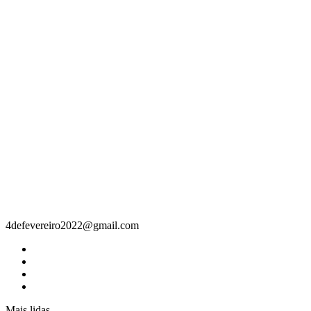
Contacto
4defevereiro2022@gmail.com
Mais lidas