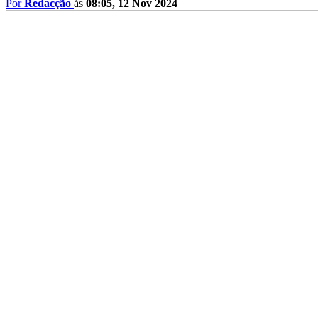
Por
Redacção
ás
08:05, 12 Nov 2024