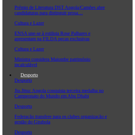
Prémio de Literatura DST Angola/Camões abre
candidaturas para distinguir prosa…
Cultura e Lazer
ENSA une-se à estilista Rose Palhares e
apresentam na FILDA peças exclusivas
Cultura e Lazer
Ministra considera Maiombe património
incalculável
Desporto
Desporto
Jiu-Jitsu: Angola conquista terceira medalha no
Campeonato do Mundo em Abu Dhabi
Desporto
Federação transfere para os clubes organização e
gestão do Girabola
Desporto