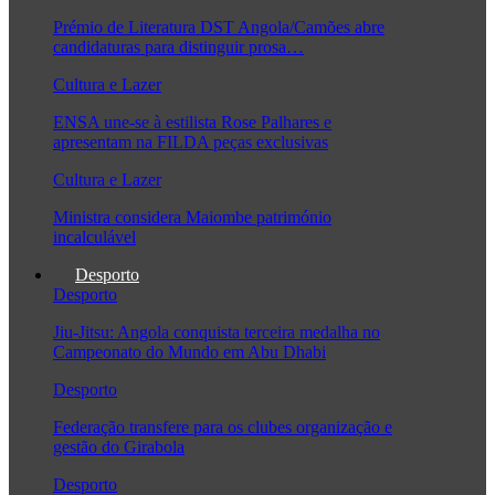
Prémio de Literatura DST Angola/Camões abre
candidaturas para distinguir prosa…
Cultura e Lazer
ENSA une-se à estilista Rose Palhares e
apresentam na FILDA peças exclusivas
Cultura e Lazer
Ministra considera Maiombe património
incalculável
Desporto
Desporto
Jiu-Jitsu: Angola conquista terceira medalha no
Campeonato do Mundo em Abu Dhabi
Desporto
Federação transfere para os clubes organização e
gestão do Girabola
Desporto