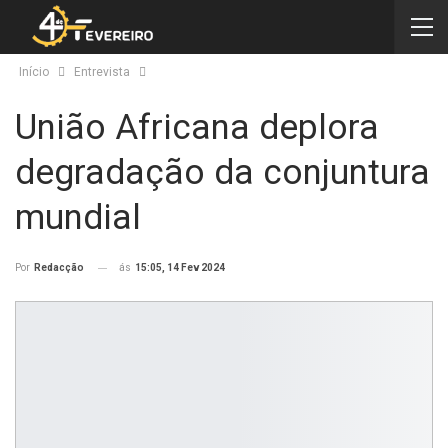
Início
Entrevista
União Africana deplora
degradação da conjuntura
mundial
ás
15:05, 14 Fev 2024
Por
Redacção