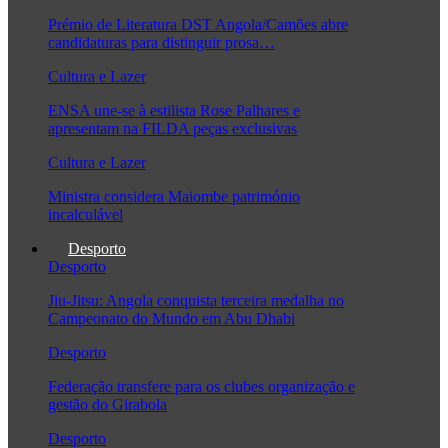
Prémio de Literatura DST Angola/Camões abre
candidaturas para distinguir prosa…
Cultura e Lazer
ENSA une-se à estilista Rose Palhares e
apresentam na FILDA peças exclusivas
Cultura e Lazer
Ministra considera Maiombe património
incalculável
Desporto
Desporto
Jiu-Jitsu: Angola conquista terceira medalha no
Campeonato do Mundo em Abu Dhabi
Desporto
Federação transfere para os clubes organização e
gestão do Girabola
Desporto