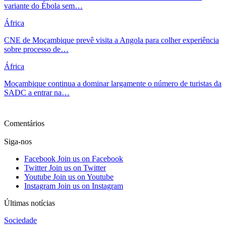
variante do Ébola sem…
África
CNE de Moçambique prevê visita a Angola para colher experiência
sobre processo de…
África
Moçambique continua a dominar largamente o número de turistas da
SADC a entrar na…
Ver mais
Comentários
Siga-nos
Facebook
Join us on Facebook
Twitter
Join us on Twitter
Youtube
Join us on Youtube
Instagram
Join us on Instagram
Últimas notícias
Sociedade