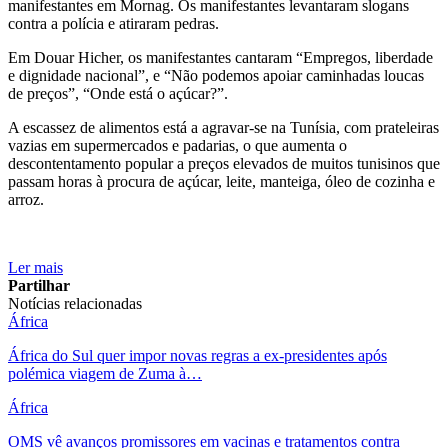
manifestantes em Mornag. Os manifestantes levantaram slogans
contra a polícia e atiraram pedras.
Em Douar Hicher, os manifestantes cantaram “Empregos, liberdade
e dignidade nacional”, e “Não podemos apoiar caminhadas loucas
de preços”, “Onde está o açúcar?”.
A escassez de alimentos está a agravar-se na Tunísia, com prateleiras
vazias em supermercados e padarias, o que aumenta o
descontentamento popular a preços elevados de muitos tunisinos que
passam horas à procura de açúcar, leite, manteiga, óleo de cozinha e
arroz.
Ler mais
Partilhar
Notícias relacionadas
África
África do Sul quer impor novas regras a ex-presidentes após
polémica viagem de Zuma à…
África
OMS vê avanços promissores em vacinas e tratamentos contra