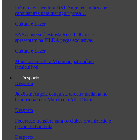
Prémio de Literatura DST Angola/Camões abre
candidaturas para distinguir prosa…
Cultura e Lazer
ENSA une-se à estilista Rose Palhares e
apresentam na FILDA peças exclusivas
Cultura e Lazer
Ministra considera Maiombe património
incalculável
Desporto
Desporto
Jiu-Jitsu: Angola conquista terceira medalha no
Campeonato do Mundo em Abu Dhabi
Desporto
Federação transfere para os clubes organização e
gestão do Girabola
Desporto