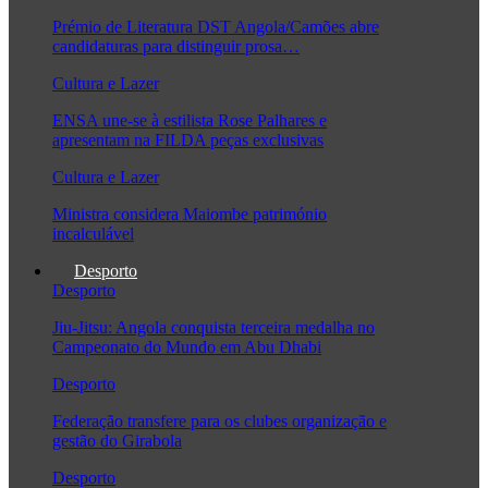
Prémio de Literatura DST Angola/Camões abre
candidaturas para distinguir prosa…
Cultura e Lazer
ENSA une-se à estilista Rose Palhares e
apresentam na FILDA peças exclusivas
Cultura e Lazer
Ministra considera Maiombe património
incalculável
Desporto
Desporto
Jiu-Jitsu: Angola conquista terceira medalha no
Campeonato do Mundo em Abu Dhabi
Desporto
Federação transfere para os clubes organização e
gestão do Girabola
Desporto