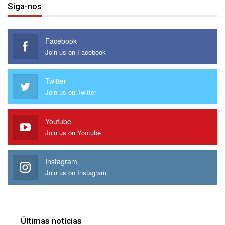
Siga-nos
O HCTA e as suas luxuosas vilas estão integrados num
Facebook
complexo que incorpora também o Centro de Convenções
Join us on Facebook
de Talatona, com 201 quartos, dos quais 180 quartos
seluxe, 21 suites, incluindo 17 suites Júnior, 3 suites de
Twitter
Join us on Twitter
Luxo e uma suite presidencial.
Youtube
Join us on Youtube
Instagram
Join us on Instagram
Últimas notícias