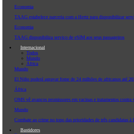
Economia
TAAG estabelece parceria com a Hertz para disponibilizar serv
Economia
TAAG disponibiliza serviço de eSIM aos seus passageiros
Internacional
Todos
Mundo
África
Mundo
El Niño poderá agravar fome de 24 milhões de africanos até 2
África
OMS vê avanços promissores em vacinas e tratamentos contra
Mundo
Combate ao crime no topo das prioridades de três candidatas 
Bastidores