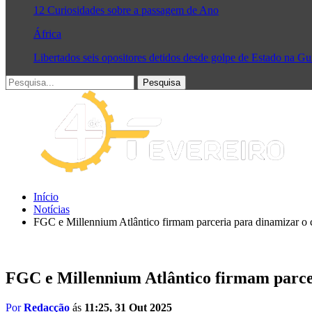
12 Curiosidades sobre a passagem de Ano
África
Libertados seis opositores detidos desde golpe de Estado na G
Início
Notícias
FGC e Millennium Atlântico firmam parceria para dinamizar o 
FGC e Millennium Atlântico firmam parcer
Por
Redacção
ás
11:25, 31 Out 2025