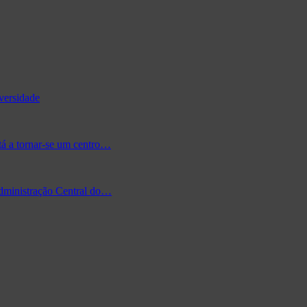
versidade
tá a tornar-se um centro…
Administração Central do…