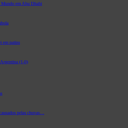
 do Mundo em Abu Dhabi
abola
i em patins
Argentina (1-0)
as
 causados pelas chuvas…