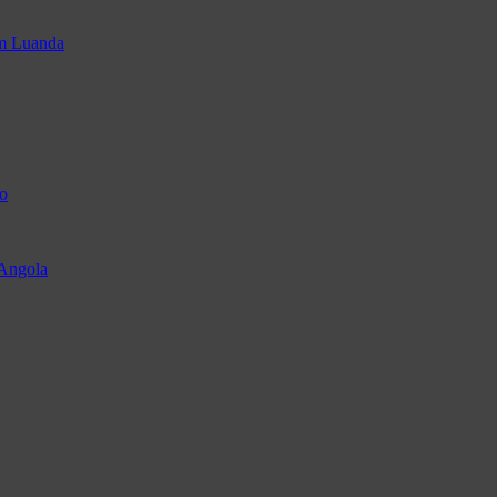
em Luanda
o
 Angola