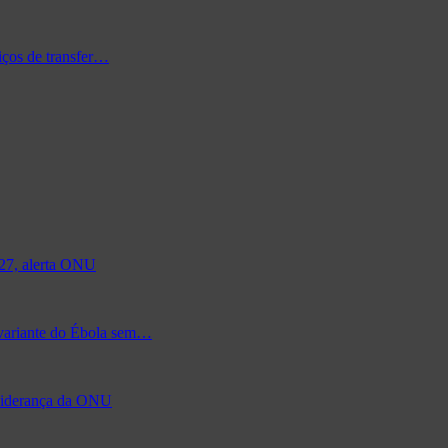
iços de transfer…
027, alerta ONU
 variante do Ébola sem…
à liderança da ONU