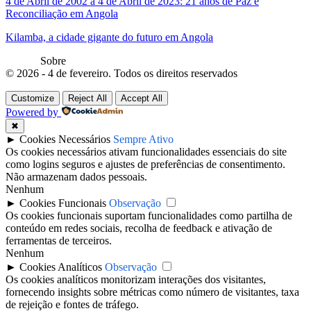
4 de Abril de 2002 a 4 de Abril de 2023: 21 anos de Paz e
Reconciliação em Angola
Kilamba, a cidade gigante do futuro em Angola
Sobre
© 2026 - 4 de fevereiro. Todos os direitos reservados
Customize
Reject All
Accept All
Powered by
✖
►
Cookies Necessários
Sempre Ativo
Os cookies necessários ativam funcionalidades essenciais do site
como logins seguros e ajustes de preferências de consentimento.
Não armazenam dados pessoais.
Nenhum
►
Cookies Funcionais
Observação
Os cookies funcionais suportam funcionalidades como partilha de
conteúdo em redes sociais, recolha de feedback e ativação de
ferramentas de terceiros.
Nenhum
►
Cookies Analíticos
Observação
Os cookies analíticos monitorizam interações dos visitantes,
fornecendo insights sobre métricas como número de visitantes, taxa
de rejeição e fontes de tráfego.