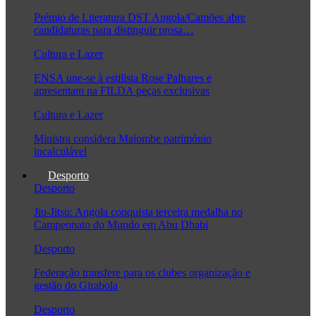
Prémio de Literatura DST Angola/Camões abre
candidaturas para distinguir prosa…
Cultura e Lazer
ENSA une-se à estilista Rose Palhares e
apresentam na FILDA peças exclusivas
Cultura e Lazer
Ministra considera Maiombe património
incalculável
Desporto
Desporto
Jiu-Jitsu: Angola conquista terceira medalha no
Campeonato do Mundo em Abu Dhabi
Desporto
Federação transfere para os clubes organização e
gestão do Girabola
Desporto