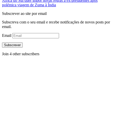
África do Sul quer impor novas regras a ex-presidentes após
polémica viagem de Zuma à Índia
Subscrever ao site por email
Subscreva com o seu email e recebe notificações de novos posts por
email.
Email
Subscrever
Join 4 other subscribers