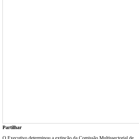
Partilhar
O Executivo determinou a extinção da Comissão Multissectorial de