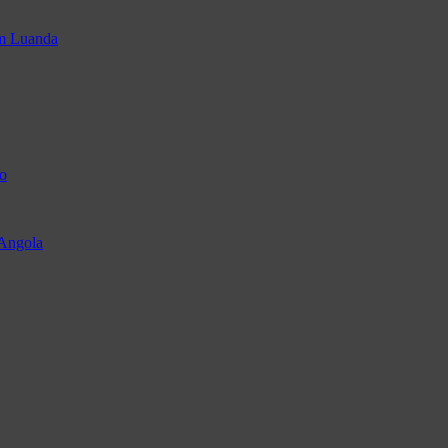
em Luanda
o
 Angola