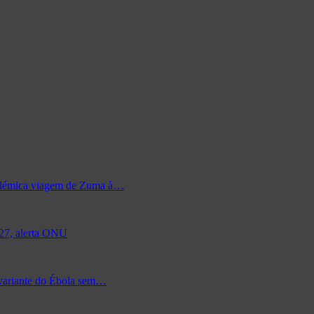
 polémica viagem de Zuma à…
027, alerta ONU
 variante do Ébola sem…