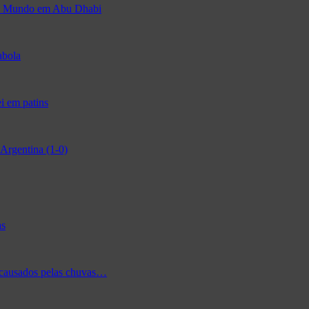
 do Mundo em Abu Dhabi
abola
i em patins
Argentina (1-0)
as
 causados pelas chuvas…