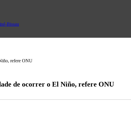
uiné-Bissau
 Niño, refere ONU
dade de ocorrer o El Niño, refere ONU