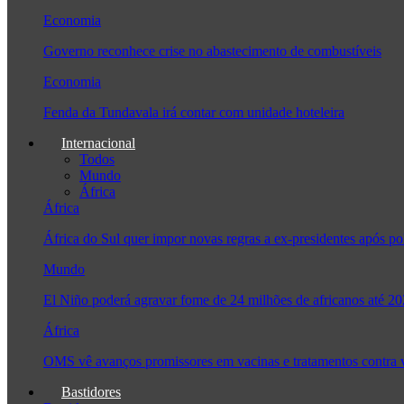
Economia
Governo reconhece crise no abastecimento de combustíveis
Economia
Fenda da Tundavala irá contar com unidade hoteleira
Internacional
Todos
Mundo
África
África
África do Sul quer impor novas regras a ex-presidentes após
Mundo
El Niño poderá agravar fome de 24 milhões de africanos até 2
África
OMS vê avanços promissores em vacinas e tratamentos contra
Bastidores