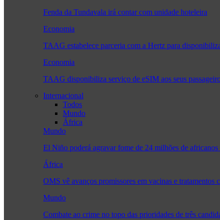
Fenda da Tundavala irá contar com unidade hoteleira
Economia
TAAG estabelece parceria com a Hertz para disponibiliza
Economia
TAAG disponibiliza serviço de eSIM aos seus passageir
Internacional
Todos
Mundo
África
Mundo
El Niño poderá agravar fome de 24 milhões de africanos
África
OMS vê avanços promissores em vacinas e tratamentos 
Mundo
Combate ao crime no topo das prioridades de três candi