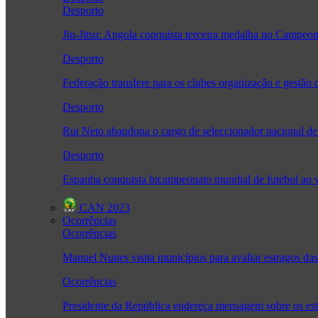
Desporto
Jiu-Jitsu: Angola conquista terceira medalha no Camp
Desporto
Federação transfere para os clubes organização e gestão 
Desporto
Rui Neto abandona o cargo de seleccionador nacional de
Desporto
Espanha conquista bicampeonato mundial de futebol ao v
CAN 2023
Ocorrências
Ocorrências
Manuel Nunes visita municípios para avaliar estragos da
Ocorrências
Presidente da República endereça mensagem sobre os es