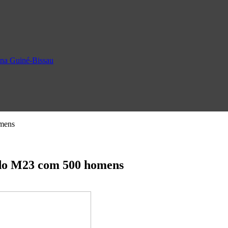
o na Guiné-Bissau
omens
 do M23 com 500 homens