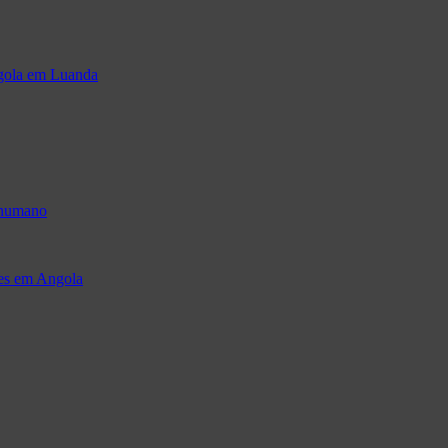
ngola em Luanda
 humano
res em Angola