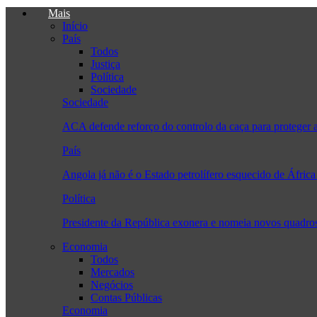
Mais
Início
País
Todos
Justiça
Política
Sociedade
Sociedade
ACA defende reforço do controlo da caça para proteger a
País
Angola já não é o Estado petrolífero esquecido de Áfric
Política
Presidente da República exonera e nomeia novos quadro
Economia
Todos
Mercados
Negócios
Contas Públicas
Economia