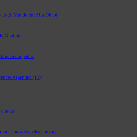
eonato do Mundo em Abu Dhabi
do Girabola
 hóquei em patins
encer Argentina (1-0)
s chuvas
tragos causados pelas chuvas…