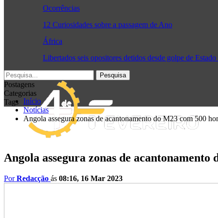
Ocorrências
12 Curiosidades sobre a passagem de Ano
África
Libertados seis opositores detidos desde golpe de Estad
Postagens
Categorias
Início
Tags
Notícias
Angola assegura zonas de acantonamento do M23 com 500 h
Angola assegura zonas de acantonamento
Por
Redacção
ás
08:16, 16 Mar 2023