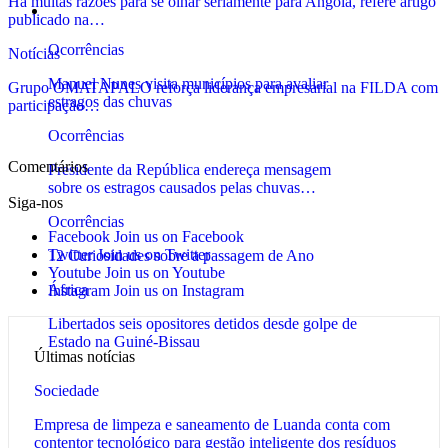
Há muitas razões para se olhar seriamente para Angola, refere artigo
Ocorrências
publicado na…
Ocorrências
Notícias
Manuel Nunes visita municípios para avaliar
Grupo OMATAPALO reforça liderança empresarial na FILDA com
estragos das chuvas
participação…
Ocorrências
Ver mais
Comentários
Presidente da República endereça mensagem
sobre os estragos causados pelas chuvas…
Siga-nos
Ocorrências
Facebook
Join us on Facebook
Twitter
Join us on Twitter
12 Curiosidades sobre a passagem de Ano
Youtube
Join us on Youtube
África
Instagram
Join us on Instagram
Libertados seis opositores detidos desde golpe de
Estado na Guiné-Bissau
Últimas notícias
Sociedade
Empresa de limpeza e saneamento de Luanda conta com
contentor tecnológico para gestão inteligente dos resíduos