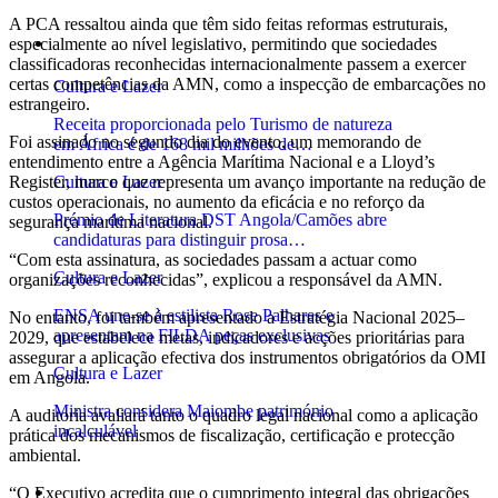
A PCA ressaltou ainda que têm sido feitas reformas estruturais,
Cultura e Lazer
especialmente ao nível legislativo, permitindo que sociedades
classificadoras reconhecidas internacionalmente passem a exercer
certas competências da AMN, como a inspecção de embarcações no
Cultura e Lazer
estrangeiro.
Receita proporcionada pelo Turismo de natureza
Foi assinado no segundo dia do evento, um memorando de
em África é de 168 mil milhões de…
entendimento entre a Agência Marítima Nacional e a Lloyd’s
Register, marco que representa um avanço importante na redução de
Cultura e Lazer
custos operacionais, no aumento da eficácia e no reforço da
Prémio de Literatura DST Angola/Camões abre
segurança marítima nacional.
candidaturas para distinguir prosa…
“Com esta assinatura, as sociedades passam a actuar como
Cultura e Lazer
organizações reconhecidas”, explicou a responsável da AMN.
ENSA une-se à estilista Rose Palhares e
No entanto, foi também apresentado a Estratégia Nacional 2025–
apresentam na FILDA peças exclusivas
2029, que estabelece metas, indicadores e acções prioritárias para
assegurar a aplicação efectiva dos instrumentos obrigatórios da OMI
Cultura e Lazer
em Angola.
Ministra considera Maiombe património
A auditoria avaliará tanto o quadro legal nacional como a aplicação
incalculável
prática dos mecanismos de fiscalização, certificação e protecção
ambiental.
Desporto
“O Executivo acredita que o cumprimento integral das obrigações