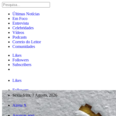
Últimas Notícias
Em Foco
Entrevista
Celebridades
Vídeos
Podcasts
Correio do Leitor
Comunidades
Likes
Followers
Subscribers
Likes
Followers
Sexta-feira, 7 Agosto, 2026
Subscribers
Alerta X
Followers
Anuncie aqui