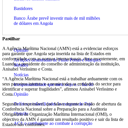
Bastidores
Banco Árabe prevê investir mais de mil milhões
de dólares em Angola
Partilhar
Opinião
A Agência Marítima Nacional (AMN) está a evidenciar esforços
Opinião
para garantir que Angola seja inserida na lista de Estados em
conformidade com as normas internacionais, disse recentemente, em
As lições desastradas de Paulo Portas e Marques
Luanda, a presidente do conselho de administração da instituição,
Mendes
Anisabel Veríssimo e Costa.
Notícias
“A Agência Marítima Nacional está a trabalhar arduamente com os
seus parceiros internos e a reunir todas as entidades do sector para
Irresponsabilidade que mete nojo e… faz dó
identificar e superar fragilidades”, afirmou Anisabel Veríssimo e
Costa.
Opinião
Segundo a responsável, que falava durante a sessão de abertura da
Delírios e infantilidades às margens do Tejo
Conferência Nacional sobre a Preparação para a Auditoria
Opinião
Obrigatória da Organização Marítima Internacional (OMI), o
objectivo da AMN é garantir um resultado positivo e sair da lista de
ACJ: o combatente ao combate à corrupção
Estados não conformes.