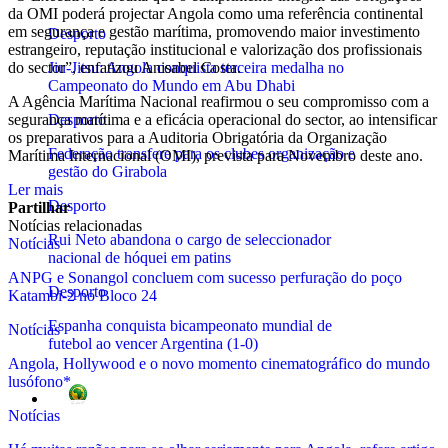
da OMI poderá projectar Angola como uma referência continental
em segurança e gestão marítima, promovendo maior investimento
Desporto
estrangeiro, reputação institucional e valorização dos profissionais
do sector”, enfatizou Anisabel Costa.
Jiu-Jitsu: Angola conquista terceira medalha no
Campeonato do Mundo em Abu Dhabi
A Agência Marítima Nacional reafirmou o seu compromisso com a
segurança marítima e a eficácia operacional do sector, ao intensificar
Desporto
os preparativos para a Auditoria Obrigatória da Organização
Federação transfere para os clubes organização e
Marítima Internacional (OMI), prevista para Novembro deste ano.
gestão do Girabola
Ler mais
Desporto
Partilhar
Notícias relacionadas
Rui Neto abandona o cargo de seleccionador
Notícias
nacional de hóquei em patins
ANPG e Sonangol concluem com sucesso perfuração do poço
Desporto
Katambi-2 no Bloco 24
Espanha conquista bicampeonato mundial de
Notícias
futebol ao vencer Argentina (1-0)
Angola, Hollywood e o novo momento cinematográfico do mundo
lusófono*
CAN 2023
Notícias