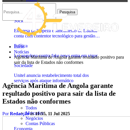
Justiça
Política
Sociedade
Sociedade
Empresa de limpeza e saneamento de Luanda
conta com contentor tecnológico para gestão…
Política
Início
Notícias
Lei angolana contra fake news entra em vigor
Agência Marítima de Angola garante resultado positivo para
sair da lista de Estados não conformes
Sociedade
Unitel anuncia restabelecimento total dos
serviços após ataque informático
Agência Marítima de Angola garante
resultado positivo para sair da lista de
Economia
Estados não conformes
Todos
Mercados
Por
Redacção
ás
11:55, 11 Jul 2025
Negócios
Contas Públicas
Economia