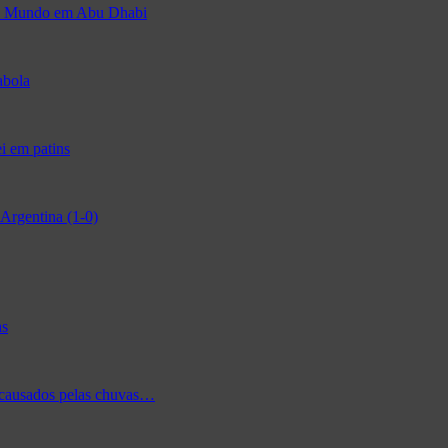
 do Mundo em Abu Dhabi
abola
i em patins
Argentina (1-0)
as
 causados pelas chuvas…