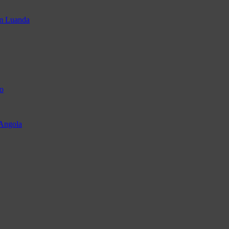
em Luanda
o
 Angola