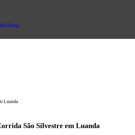
uiné-Bissau
 em Luanda
Corrida São Silvestre em Luanda