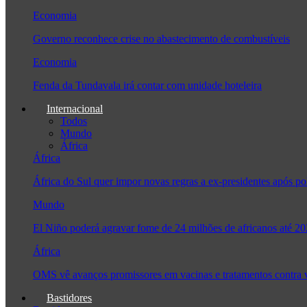
Economia
Governo reconhece crise no abastecimento de combustíveis
Economia
Fenda da Tundavala irá contar com unidade hoteleira
Internacional
Todos
Mundo
África
África
África do Sul quer impor novas regras a ex-presidentes após
Mundo
El Niño poderá agravar fome de 24 milhões de africanos até 2
África
OMS vê avanços promissores em vacinas e tratamentos contra
Bastidores