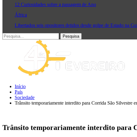
12 Curiosidades sobre a passagem de Ano
África
Libertados seis opositores detidos desde golpe de Estado na G
Início
País
Sociedade
Trânsito temporariamente interdito para Corrida São Silvestre
Trânsito temporariamente interdito para 