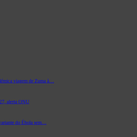
 polémica viagem de Zuma à…
027, alerta ONU
 variante do Ébola sem…