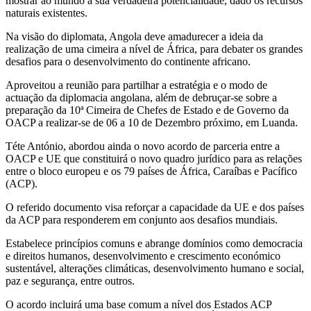
mostrar ao mundo a sua verdadeira potencialidade, dado os recursos
naturais existentes.
Na visão do diplomata, Angola deve amadurecer a ideia da
realização de uma cimeira a nível de África, para debater os grandes
desafios para o desenvolvimento do continente africano.
Aproveitou a reunião para partilhar a estratégia e o modo de
actuação da diplomacia angolana, além de debruçar-se sobre a
preparação da 10ª Cimeira de Chefes de Estado e de Governo da
OACP a realizar-se de 06 a 10 de Dezembro próximo, em Luanda.
Téte António, abordou ainda o novo acordo de parceria entre a
OACP e UE que constituirá o novo quadro jurídico para as relações
entre o bloco europeu e os 79 países de África, Caraíbas e Pacífico
(ACP).
O referido documento visa reforçar a capacidade da UE e dos países
da ACP para responderem em conjunto aos desafios mundiais.
Estabelece princípios comuns e abrange domínios como democracia
e direitos humanos, desenvolvimento e crescimento económico
sustentável, alterações climáticas, desenvolvimento humano e social,
paz e segurança, entre outros.
O acordo incluirá uma base comum a nível dos Estados ACP