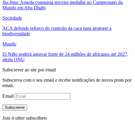
Jiu-Jitsu: Angola conquista terceira medalha no Campeonato do
Mundo em Abu Dhabi
Sociedade
ACA defende reforço do controlo da caça para proteger a
biodiversidade
Mundo
El Niño poderá agravar fome de 24 milhões de africanos até 2027,
alerta ONU
Subscrever ao site por email
Subscreva com o seu email e recebe notificações de novos posts por
email.
Email
Subscrever
Join 4 other subscribers