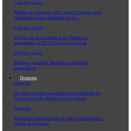
Cultura e Lazer
Prémio de Literatura DST Angola/Camões abre
candidaturas para distinguir prosa…
Cultura e Lazer
ENSA une-se à estilista Rose Palhares e
apresentam na FILDA peças exclusivas
Cultura e Lazer
Ministra considera Maiombe património
incalculável
Desporto
Desporto
Jiu-Jitsu: Angola conquista terceira medalha no
Campeonato do Mundo em Abu Dhabi
Desporto
Federação transfere para os clubes organização e
gestão do Girabola