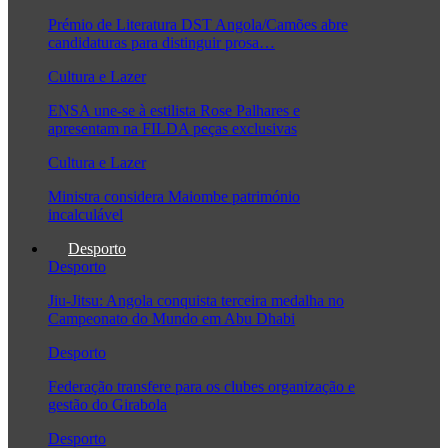
Prémio de Literatura DST Angola/Camões abre
candidaturas para distinguir prosa…
Cultura e Lazer
ENSA une-se à estilista Rose Palhares e
apresentam na FILDA peças exclusivas
Cultura e Lazer
Ministra considera Maiombe património
incalculável
Desporto
Desporto
Jiu-Jitsu: Angola conquista terceira medalha no
Campeonato do Mundo em Abu Dhabi
Desporto
Federação transfere para os clubes organização e
gestão do Girabola
Desporto