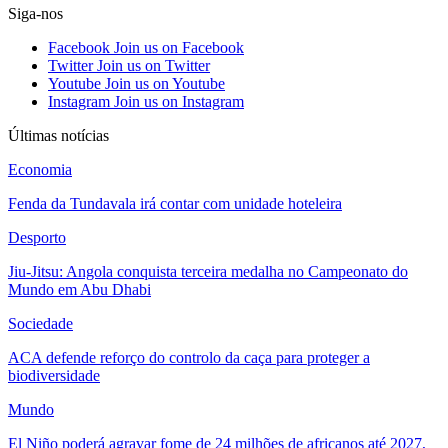
Siga-nos
Facebook
Join us on Facebook
Twitter
Join us on Twitter
Youtube
Join us on Youtube
Instagram
Join us on Instagram
Últimas notícias
Economia
Fenda da Tundavala irá contar com unidade hoteleira
Desporto
Jiu-Jitsu: Angola conquista terceira medalha no Campeonato do
Mundo em Abu Dhabi
Sociedade
ACA defende reforço do controlo da caça para proteger a
biodiversidade
Mundo
El Niño poderá agravar fome de 24 milhões de africanos até 2027,