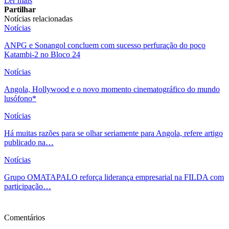
Ler mais
Partilhar
Notícias relacionadas
Notícias
ANPG e Sonangol concluem com sucesso perfuração do poço
Katambi-2 no Bloco 24
Notícias
Angola, Hollywood e o novo momento cinematográfico do mundo
lusófono*
Notícias
Há muitas razões para se olhar seriamente para Angola, refere artigo
publicado na…
Notícias
Grupo OMATAPALO reforça liderança empresarial na FILDA com
participação…
Ver mais
Comentários