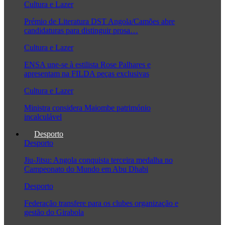
Cultura e Lazer
Prémio de Literatura DST Angola/Camões abre
candidaturas para distinguir prosa…
Cultura e Lazer
ENSA une-se à estilista Rose Palhares e
apresentam na FILDA peças exclusivas
Cultura e Lazer
Ministra considera Maiombe património
incalculável
Desporto
Desporto
Jiu-Jitsu: Angola conquista terceira medalha no
Campeonato do Mundo em Abu Dhabi
Desporto
Federação transfere para os clubes organização e
gestão do Girabola