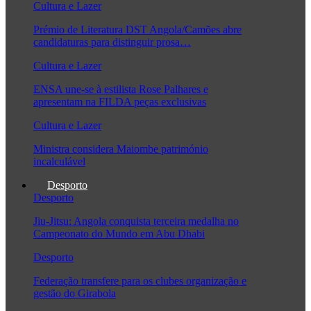
Cultura e Lazer
Prémio de Literatura DST Angola/Camões abre
candidaturas para distinguir prosa…
Cultura e Lazer
ENSA une-se à estilista Rose Palhares e
apresentam na FILDA peças exclusivas
Cultura e Lazer
Ministra considera Maiombe património
incalculável
Desporto
Desporto
Jiu-Jitsu: Angola conquista terceira medalha no
Campeonato do Mundo em Abu Dhabi
Desporto
Federação transfere para os clubes organização e
gestão do Girabola