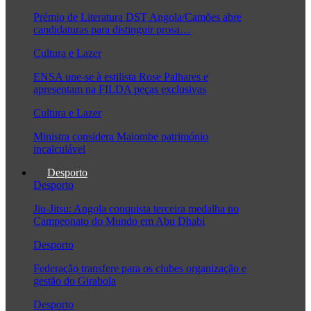
Prémio de Literatura DST Angola/Camões abre
candidaturas para distinguir prosa…
Cultura e Lazer
ENSA une-se à estilista Rose Palhares e
apresentam na FILDA peças exclusivas
Cultura e Lazer
Ministra considera Maiombe património
incalculável
Desporto
Desporto
Jiu-Jitsu: Angola conquista terceira medalha no
Campeonato do Mundo em Abu Dhabi
Desporto
Federação transfere para os clubes organização e
gestão do Girabola
Desporto