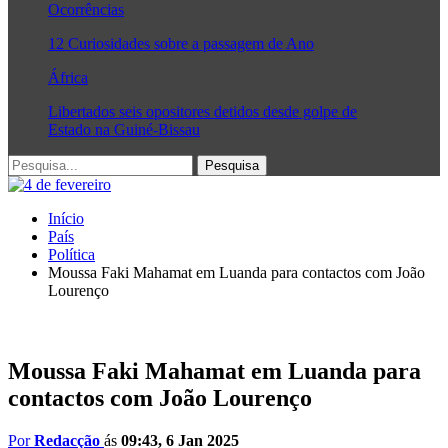
Ocorrências
12 Curiosidades sobre a passagem de Ano
África
Libertados seis opositores detidos desde golpe de
Estado na Guiné-Bissau
Início
País
Política
Moussa Faki Mahamat em Luanda para contactos com João
Lourenço
Moussa Faki Mahamat em Luanda para
contactos com João Lourenço
Por
Redacção
ás
09:43, 6 Jan 2025