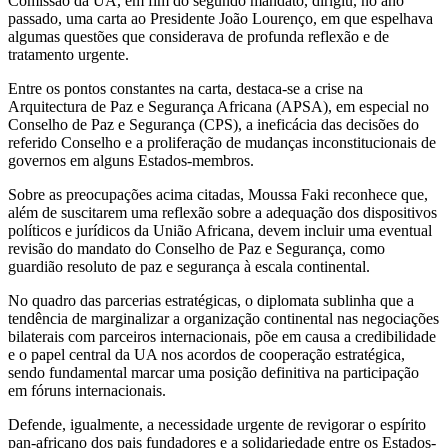
Comissão da UA, em fim do segundo mandato, dirigiu, no ano
passado, uma carta ao Presidente João Lourenço, em que espelhava
algumas questões que considerava de profunda reflexão e de
tratamento urgente.
Entre os pontos constantes na carta, destaca-se a crise na
Arquitectura de Paz e Segurança Africana (APSA), em especial no
Conselho de Paz e Segurança (CPS), a ineficácia das decisões do
referido Conselho e a proliferação de mudanças inconstitucionais de
governos em alguns Estados-membros.
Sobre as preocupações acima citadas, Moussa Faki reconhece que,
além de suscitarem uma reflexão sobre a adequação dos dispositivos
políticos e jurídicos da União Africana, devem incluir uma eventual
revisão do mandato do Conselho de Paz e Segurança, como
guardião resoluto de paz e segurança à escala continental.
No quadro das parcerias estratégicas, o diplomata sublinha que a
tendência de marginalizar a organização continental nas negociações
bilaterais com parceiros internacionais, põe em causa a credibilidade
e o papel central da UA nos acordos de cooperação estratégica,
sendo fundamental marcar uma posição definitiva na participação
em fóruns internacionais.
Defende, igualmente, a necessidade urgente de revigorar o espírito
pan-africano dos pais fundadores e a solidariedade entre os Estados-