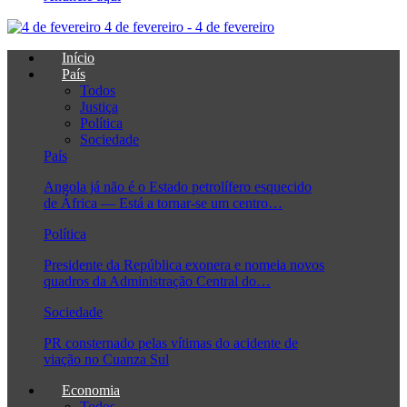
4 de fevereiro - 4 de fevereiro
Início
País
Todos
Justiça
Política
Sociedade
País
Angola já não é o Estado petrolífero esquecido
de África — Está a tornar-se um centro…
Política
Presidente da República exonera e nomeia novos
quadros da Administração Central do…
Sociedade
PR consternado pelas vítimas do acidente de
viação no Cuanza Sul
Economia
Todos