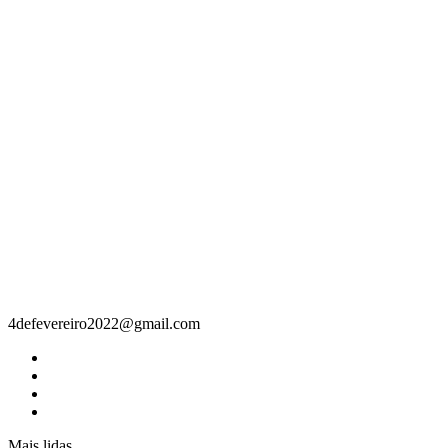
Contacto
4defevereiro2022@gmail.com
Mais lidas