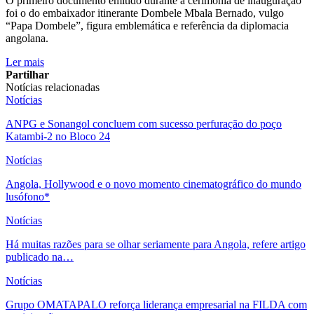
O primeiro documento emitido durante a cerimónia de inauguração
foi o do embaixador itinerante Dombele Mbala Bernado, vulgo
“Papa Dombele”, figura emblemática e referência da diplomacia
angolana.
Ler mais
Partilhar
Notícias relacionadas
Notícias
ANPG e Sonangol concluem com sucesso perfuração do poço
Katambi-2 no Bloco 24
Notícias
Angola, Hollywood e o novo momento cinematográfico do mundo
lusófono*
Notícias
Há muitas razões para se olhar seriamente para Angola, refere artigo
publicado na…
Notícias
Grupo OMATAPALO reforça liderança empresarial na FILDA com