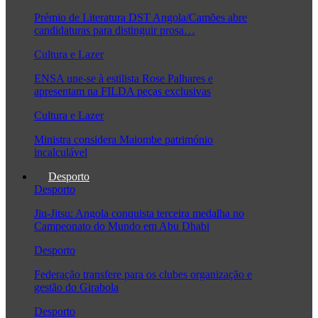
Prémio de Literatura DST Angola/Camões abre
candidaturas para distinguir prosa…
Cultura e Lazer
ENSA une-se à estilista Rose Palhares e
apresentam na FILDA peças exclusivas
Cultura e Lazer
Ministra considera Maiombe património
incalculável
Desporto
Desporto
Jiu-Jitsu: Angola conquista terceira medalha no
Campeonato do Mundo em Abu Dhabi
Desporto
Federação transfere para os clubes organização e
gestão do Girabola
Desporto