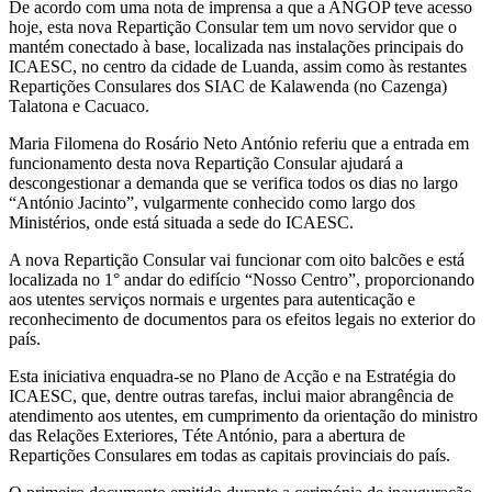
De acordo com uma nota de imprensa a que a ANGOP teve acesso
hoje, esta nova Repartição Consular tem um novo servidor que o
mantém conectado à base, localizada nas instalações principais do
ICAESC, no centro da cidade de Luanda, assim como às restantes
Repartições Consulares dos SIAC de Kalawenda (no Cazenga)
Talatona e Cacuaco.
Maria Filomena do Rosário Neto António referiu que a entrada em
funcionamento desta nova Repartição Consular ajudará a
descongestionar a demanda que se verifica todos os dias no largo
“António Jacinto”, vulgarmente conhecido como largo dos
Ministérios, onde está situada a sede do ICAESC.
A nova Repartição Consular vai funcionar com oito balcões e está
localizada no 1° andar do edifício “Nosso Centro”, proporcionando
aos utentes serviços normais e urgentes para autenticação e
reconhecimento de documentos para os efeitos legais no exterior do
país.
Esta iniciativa enquadra-se no Plano de Acção e na Estratégia do
ICAESC, que, dentre outras tarefas, inclui maior abrangência de
atendimento aos utentes, em cumprimento da orientação do ministro
das Relações Exteriores, Téte António, para a abertura de
Repartições Consulares em todas as capitais provinciais do país.