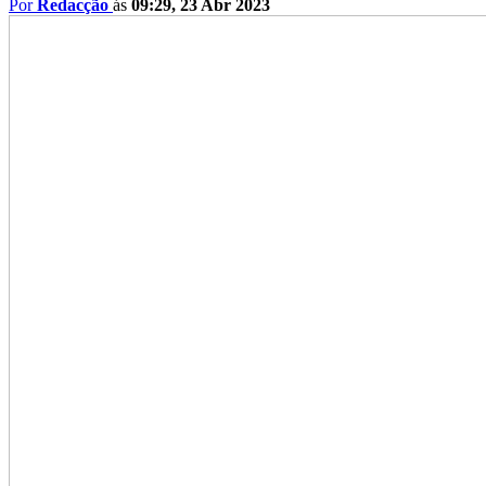
Por
Redacção
ás
09:29, 23 Abr 2023