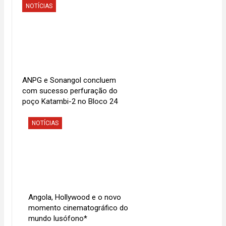
“Ministro defende modernização urgente do sistema de
NOTÍCIAS
gestão comercial da ENDE” e “População do Cuanza-Norte
clama pela reposição da ponte sobre o Rui Lucala distribuída
há mais de 30 anos”.
ANPG e Sonangol concluem
com sucesso perfuração do
poço Katambi-2 no Bloco 24
NOTÍCIAS
Angola, Hollywood e o novo
momento cinematográfico do
mundo lusófono*