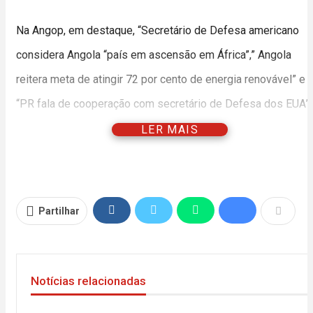
Na Angop, em destaque, “Secretário de Defesa americano
considera Angola “país em ascensão em África”,” Angola
reitera meta de atingir 72 por cento de energia renovável” e
“PR fala de cooperação com secretário de Defesa dos EUA”.
LER MAIS
Na capa de OPaís, lemos que, “MAT pretende resgatar
confiança cidadã com Orçamento Participativo”, “Cidadãos
incendeiam seis residências por crença ao feiticismo no Uíg
Partilhar
e “EUA consideram Angola parceiro apto para relações de
cooperação estratégicas”.
No site da RNA,”Líder do CNJ espera que universidades
Notícias relacionadas
angolanas continuam a ombrear com as de África e do mundo