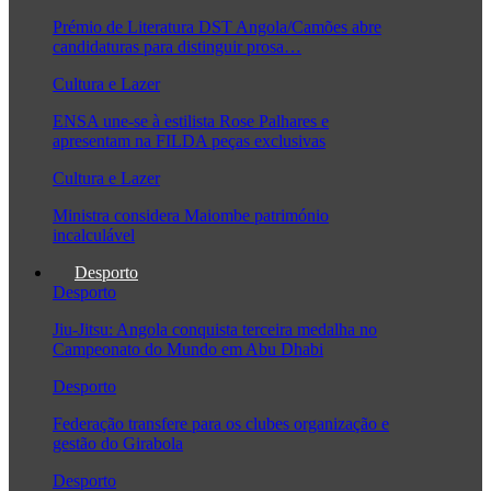
Prémio de Literatura DST Angola/Camões abre
candidaturas para distinguir prosa…
Cultura e Lazer
ENSA une-se à estilista Rose Palhares e
apresentam na FILDA peças exclusivas
Cultura e Lazer
Ministra considera Maiombe património
incalculável
Desporto
Desporto
Jiu-Jitsu: Angola conquista terceira medalha no
Campeonato do Mundo em Abu Dhabi
Desporto
Federação transfere para os clubes organização e
gestão do Girabola
Desporto