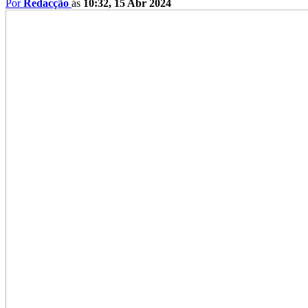
Por
Redacção
ás
10:32, 15 Abr 2024