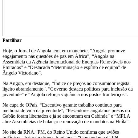
Partilhar
Hoje, o Jornal de Angola tem, em manchete, “Angola promove
engajamento nas questões de paz em África”, “Angola na
Assembleia da Agência Internacional de Energias Renováveis nos
Emirados” e “Destacada “determinação e espírito de equipa” de
Ângelo Victoriano”.
Na Angop, em destaque, “Índice de preços ao consumidor regista
ligeiro abrandamento”, “Governo destaca políticas para inclusão da
juventude” e “Angola reforça vigilância nos postos fronteiriços”.
Na capa de OPaís, “Executivo garante trabalho contínuo para
melhoria de vida da juventude”, “Pescadores angolanos presos no
Gabão foram libertados e já se encontram em Cabinda” e “MPLA
abre Assembleias de balanço e renovação de mandatos na Huíla”.
No site da RNA,”PM, do Reino Unido confirma que aviões
britânicos abateram drones Iranianos”, “Comandante da PN