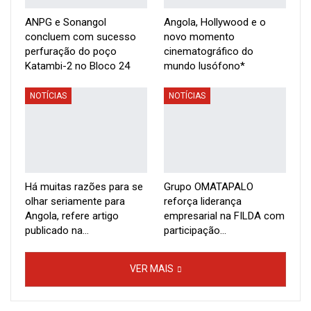
Ministra Maria Bragança de visita a República Federativa do
ANPG e Sonangol
Angola, Hollywood e o
Brasil”.
concluem com sucesso
novo momento
perfuração do poço
cinematográfico do
Katambi-2 no Bloco 24
mundo lusófono*
NOTÍCIAS
NOTÍCIAS
Há muitas razões para se
Grupo OMATAPALO
olhar seriamente para
reforça liderança
Angola, refere artigo
empresarial na FILDA com
publicado na…
participação…
VER MAIS