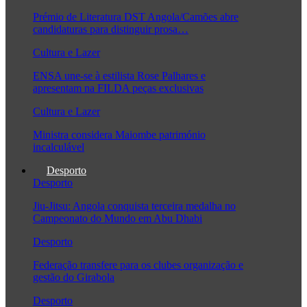
Prémio de Literatura DST Angola/Camões abre
candidaturas para distinguir prosa…
Cultura e Lazer
ENSA une-se à estilista Rose Palhares e
apresentam na FILDA peças exclusivas
Cultura e Lazer
Ministra considera Maiombe património
incalculável
Desporto
Desporto
Jiu-Jitsu: Angola conquista terceira medalha no
Campeonato do Mundo em Abu Dhabi
Desporto
Federação transfere para os clubes organização e
gestão do Girabola
Desporto