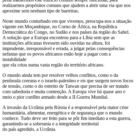
realizarmos propósitos comuns que ajudem a abrir uma via que nos
aproxime sem nenhum tipo de barreiras.
Neste mundo conturbado em que vivemos, preocupa-nos a situação
vigente em Moçambique, no Corno de África, na República
Democrática do Congo, no Sudão e nos países da região do Sahel.
A solução que a Europa encontrou para a Líbia sem que as
instituições africanas tivessem sido ouvidas na altura, foi
imprudente, irresponsável e errada, a julgar pelas consequências
nefastas que os povos africanos estão hoje a pagar com a
instabilidade
que ela criou numa vasta região do território africano.
O mundo ainda tem por resolver velhos conflitos, como o da
península coreana e o israelo-palestino e eis que surgem novos focos
de tensão, como o do estreito de Taiwan que precisa de ser tratado
com sabedoria e muita contenção. A Europa vive há quase ano e
meio o pior conflito armado desde a II Guerra Mundial.
A invasão da Ucrânia pela Rússia é a responsável pela maior crise
humanitária, alimentar, energética e de segurança que o mundo
conhece. Tudo deve ser feito para se pôr fim imediato a esta guerra,
garantindo-se a soberania e a integridade territorial
do país agredido, a Ucrânia.