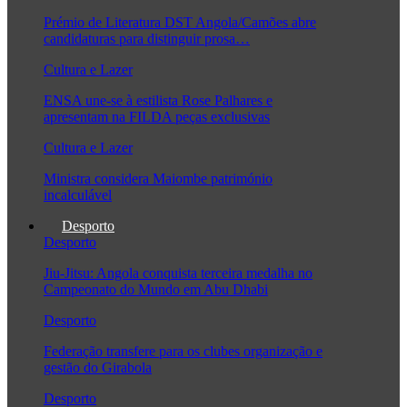
Prémio de Literatura DST Angola/Camões abre
candidaturas para distinguir prosa…
Cultura e Lazer
ENSA une-se à estilista Rose Palhares e
apresentam na FILDA peças exclusivas
Cultura e Lazer
Ministra considera Maiombe património
incalculável
Desporto
Desporto
Jiu-Jitsu: Angola conquista terceira medalha no
Campeonato do Mundo em Abu Dhabi
Desporto
Federação transfere para os clubes organização e
gestão do Girabola
Desporto