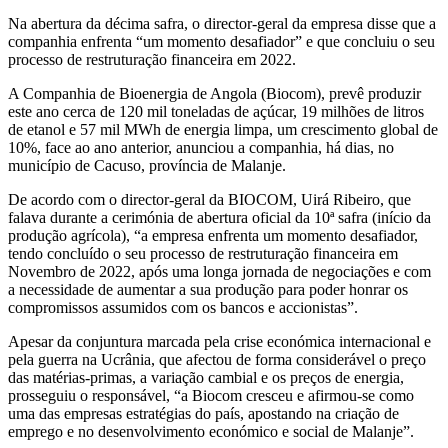
Na abertura da décima safra, o director-geral da empresa disse que a
companhia enfrenta “um momento desafiador” e que concluiu o seu
processo de restruturação financeira em 2022.
A Companhia de Bioenergia de Angola (Biocom), prevê produzir
este ano cerca de 120 mil toneladas de açúcar, 19 milhões de litros
de etanol e 57 mil MWh de energia limpa, um crescimento global de
10%, face ao ano anterior, anunciou a companhia, há dias, no
município de Cacuso, província de Malanje.
De acordo com o director-geral da BIOCOM, Uirá Ribeiro, que
falava durante a cerimónia de abertura oficial da 10ª safra (início da
produção agrícola), “a empresa enfrenta um momento desafiador,
tendo concluído o seu processo de restruturação financeira em
Novembro de 2022, após uma longa jornada de negociações e com
a necessidade de aumentar a sua produção para poder honrar os
compromissos assumidos com os bancos e accionistas”.
Apesar da conjuntura marcada pela crise económica internacional e
pela guerra na Ucrânia, que afectou de forma considerável o preço
das matérias-primas, a variação cambial e os preços de energia,
prosseguiu o responsável, “a Biocom cresceu e afirmou-se como
uma das empresas estratégias do país, apostando na criação de
emprego e no desenvolvimento económico e social de Malanje”.