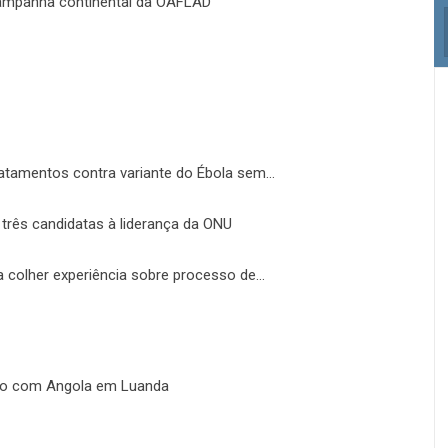
 campanha continental da OAFLAD
atamentos contra variante do Ébola sem…
três candidatas à liderança da ONU
a colher experiência sobre processo de…
nto com Angola em Luanda