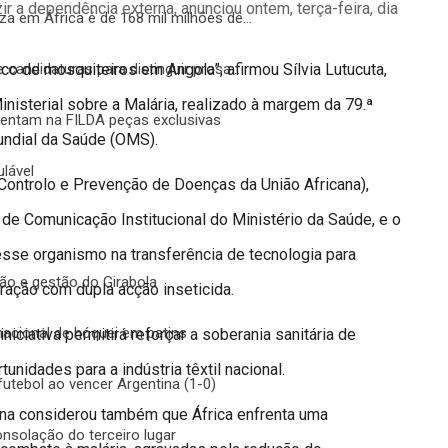
zir a dependência externa, anunciou ontem, terça-feira, dia
za em África é de 168 mil milhões de…
co de mosquiteiros em Angola”, afirmou Sílvia Lutucuta,
candidaturas para distinguir prosa…
nisterial sobre a Malária, realizado à margem da 79.ª
sentam na FILDA peças exclusivas
ndial da Saúde (OMS).
lável
e Controlo e Prevenção de Doenças da União Africana),
 de Comunicação Institucional do Ministério da Saúde, e o
esse organismo na transferência de tecnologia para
ão e gestão do Girabola
ração com dupla acção inseticida.
acional de hóquei em patins
iniciativa permitirá reforçar a soberania sanitária de
tunidades para a indústria têxtil nacional.
utebol ao vencer Argentina (1-0)
lana considerou também que África enfrenta uma
onsolação do terceiro lugar