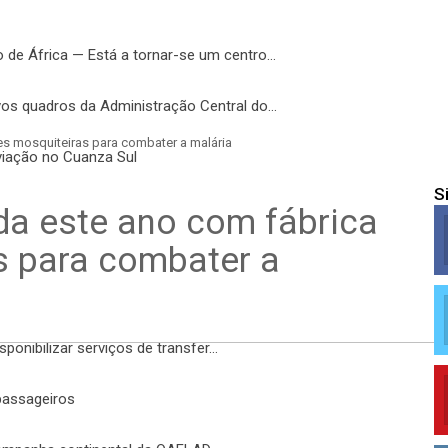
o de África — Está a tornar-se um centro…
vos quadros da Administração Central do…
es mosquiteiras para combater a malária
viação no Cuanza Sul
S
da este ano com fábrica
s para combater a
ponibilizar serviços de transfer…
passageiros