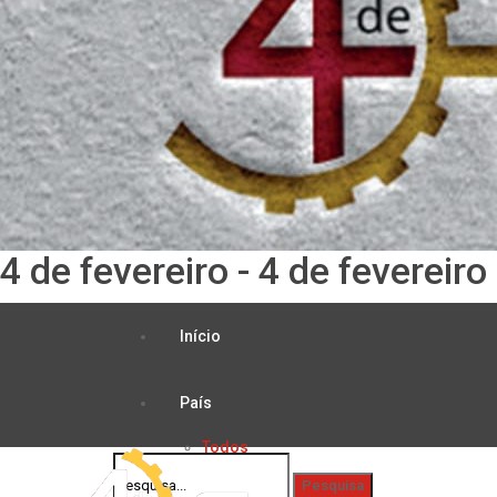
4 de fevereiro - 4 de fevereiro
Início
País
Todos
Justiça
Política