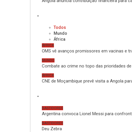
Angola anuncia contribuição financeira para
Internacional
Todos
Mundo
África
ÁFRICA
OMS vê avanços promissores em vacinas e tr
MUNDO
Combate ao crime no topo das prioridades de 
ÁFRICA
CNE de Moçambique prevê visita a Angola par
Bastidores
BASTIDORES
Argentina convoca Lionel Messi para confro
BASTIDORES
Deu Zebra