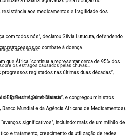
combate à malária, agravadas pela redução do
s, resistência aos medicamentos e fragilidade dos
a com todos nós”, declarou Sílvia Lutucuta, defendendo
itar retrocessos no combate à doença.
stragos das chuvas
ram que África “continua a representar cerca de 95% dos
sobre os estragos causados pelas chuvas…
s progressos registados nas últimas duas décadas”,
a´s Big Push Against Malaria”, e congregou ministros
pe de Estado na Guiné-Bissau
S, Banco Mundial e da Agência Africana de Medicamentos).
vanços significativos”, incluindo: mais de um milhão de
ico e tratamento; crescimento da utilização de redes