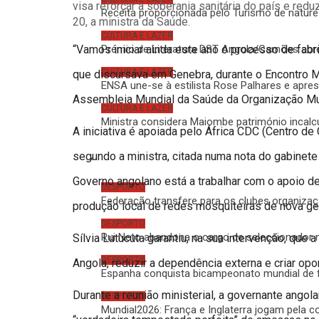
visa reforçar a soberania sanitária do país e redu
Receita proporcionada pelo Turismo de nature
20, a ministra da Saúde.
CULTURA E LAZER
“Vamos iniciar ainda este ano o processo de fabri
Prémio de Literatura DST Angola/Camões abre 
CULTURA E LAZER
que discursava em Genebra, durante o Encontro Mi
ENSA une-se à estilista Rose Palhares e apre
Assembleia Mundial da Saúde da Organização Mu
CULTURA E LAZER
Ministra considera Maiombe património incalcu
A iniciativa é apoiada pelo África CDC (Centro d
segundo a ministra, citada numa nota do gabinete
Desporto
Governo angolano está a trabalhar com o apoio d
DESPORTO
Federação transfere para os clubes organizaç
produção local de redes mosquiteiras de nova ge
DESPORTO
Rui Neto abandona o cargo de seleccionador n
Sílvia Lutucuta garantiu, na sua intervenção, que a 
DESPORTO
Angola, reduzir a dependência externa e criar opor
Espanha conquista bicampeonato mundial de f
Durante a reunião ministerial, a governante ango
DESPORTO
Mundial2026: França e Inglaterra jogam pela c