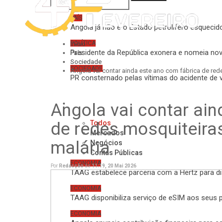
Sociedade
PAÍS
Angola já não é o Estado petrolífero esquecid
POLÍTICA
Início
Presidente da República exonera e nomeia no
País
Sociedade
SOCIEDADE
Angola vai contar ainda este ano com fábrica de red
PR consternado pelas vítimas do acidente de 
Economia
Angola vai contar ain
de redes mosquiteira
Todos
Mercados
malária
Negócios
Contas Públicas
ECONOMIA
Por
Redacção
ás
11:19, 20 Mai 2026
TAAG estabelece parceria com a Hertz para dis
ECONOMIA
TAAG disponibiliza serviço de eSIM aos seus 
ECONOMIA