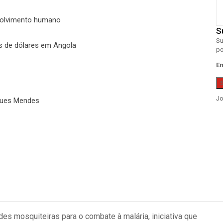
volvimento humano
S
Su
es de dólares em Angola
po
Em
Jo
rques Mendes
des mosquiteiras para o combate à malária, iniciativa que