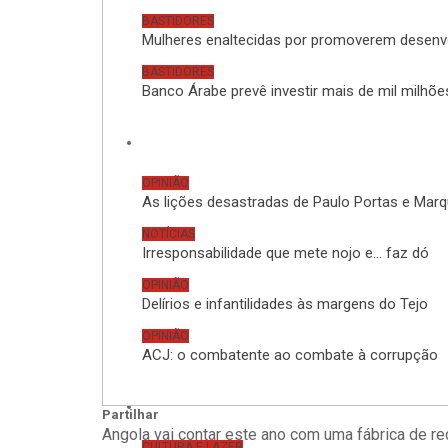
BASTIDORES
Mulheres enaltecidas por promoverem desen
BASTIDORES
Banco Árabe prevê investir mais de mil milhõ
Opinião
OPINIÃO
As lições desastradas de Paulo Portas e Ma
NOTÍCIAS
Irresponsabilidade que mete nojo e… faz dó
OPINIÃO
Delírios e infantilidades às margens do Tejo
OPINIÃO
ACJ: o combatente ao combate à corrupção
Cultura e Lazer
Partilhar
Angola vai contar este ano com uma fábrica de re
CULTURA E LAZER