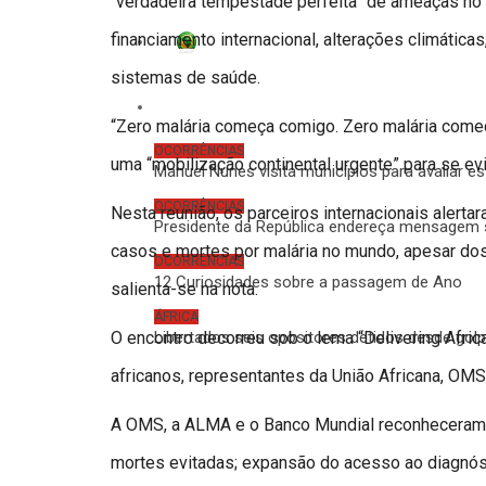
“verdadeira tempestade perfeita” de ameaças no 
financiamento internacional, alterações climática
CAN 2023
sistemas de saúde.
Ocorrências
“Zero malária começa comigo. Zero malária começ
OCORRÊNCIAS
uma “mobilização continental urgente” para se ev
Manuel Nunes visita municípios para avaliar e
OCORRÊNCIAS
Nesta reunião, os parceiros internacionais alerta
Presidente da República endereça mensagem 
casos e mortes por malária no mundo, apesar do
OCORRÊNCIAS
12 Curiosidades sobre a passagem de Ano
salienta-se na nota.
ÁFRICA
O encontro decorreu sob o lema “Delivering Afric
Libertados seis opositores detidos desde gol
africanos, representantes da União Africana, OM
A OMS, a ALMA e o Banco Mundial reconheceram “a
mortes evitadas; expansão do acesso ao diagnóst