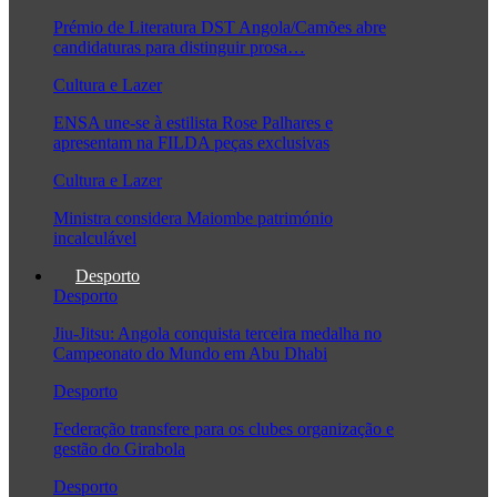
Prémio de Literatura DST Angola/Camões abre
candidaturas para distinguir prosa…
Cultura e Lazer
ENSA une-se à estilista Rose Palhares e
apresentam na FILDA peças exclusivas
Cultura e Lazer
Ministra considera Maiombe património
incalculável
Desporto
Desporto
Jiu-Jitsu: Angola conquista terceira medalha no
Campeonato do Mundo em Abu Dhabi
Desporto
Federação transfere para os clubes organização e
gestão do Girabola
Desporto