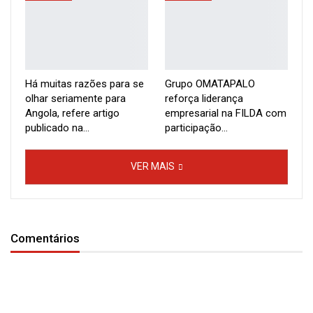
comum de luta contra o domínio estrangeiro.
Há muitas razões para se
Grupo OMATAPALO
olhar seriamente para
reforça liderança
Angola, refere artigo
empresarial na FILDA com
publicado na…
participação…
VER MAIS
Comentários