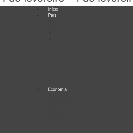
Início
País
Todos
Justiça
Política
Sociedade
Sociedade
Empresa de limpeza e saneamento de Luanda c
Política
Lei angolana contra fake news entra em vigor
Sociedade
Unitel anuncia restabelecimento total dos servi
Economia
Todos
Mercados
Negócios
Contas Públicas
Economia
Central Térmica de Cabinda reforçada com 30 