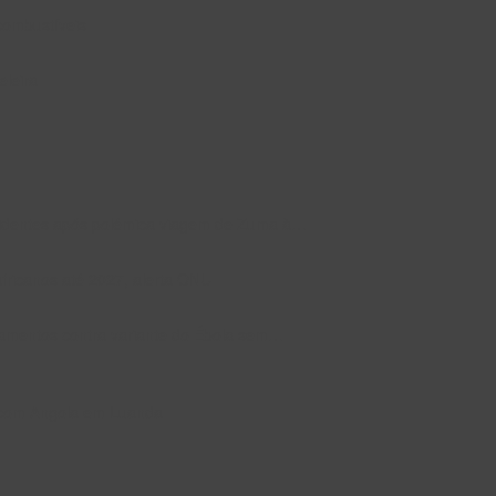
combustíveis
eleira
esidentes após polémica viagem de Zuma à…
fricanos até 2027, alerta ONU
amentos contra variante do Ébola sem…
o com Angola em Luanda