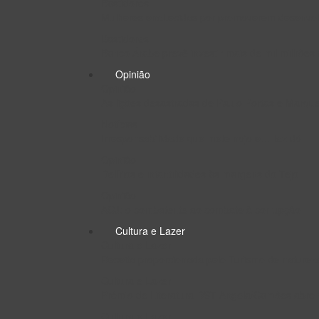
Bastidores
Mulheres enaltecidas por promoverem desenvo
Bastidores
Banco Árabe prevê investir mais de mil milhões
Opinião
Opinião
As lições desastradas de Paulo Portas e Marq
Notícias
Irresponsabilidade que mete nojo e… faz dó
Opinião
Delírios e infantilidades às margens do Tejo
Opinião
ACJ: o combatente ao combate à corrupção
Cultura e Lazer
Cultura e Lazer
Receita proporcionada pelo Turismo de naturez
Cultura e Lazer
Prémio de Literatura DST Angola/Camões abre c
Cultura e Lazer