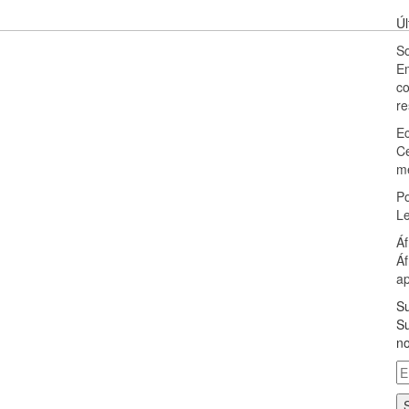
Úl
S
E
co
re
E
Ce
m
Po
Le
Áf
Áf
ap
Su
Su
no
Em