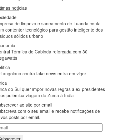
timas notícias
ociedade
mpresa de limpeza e saneamento de Luanda conta
m contentor tecnológico para gestão inteligente dos
síduos sólidos urbano
conomia
ntral Térmica de Cabinda reforçada com 30
egawatts
lítica
i angolana contra fake news entra em vigor
rica
rica do Sul quer impor novas regras a ex-presidentes
ós polémica viagem de Zuma à Índia
bscrever ao site por email
bscreva com o seu email e recebe notificações de
vos posts por email.
ail
Subscrever