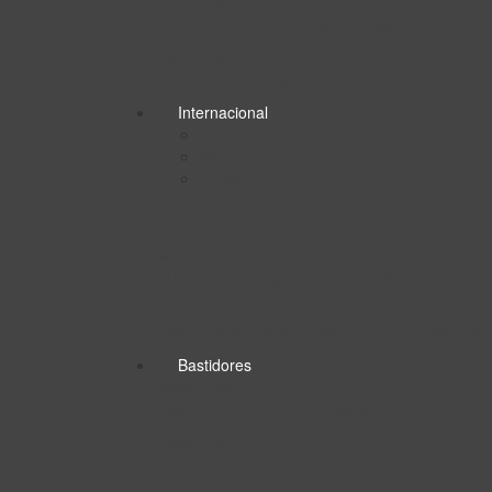
Economia
Governo reconhece crise no abastecimento de 
Economia
Fenda da Tundavala irá contar com unidade hot
Internacional
Todos
Mundo
África
África
África do Sul quer impor novas regras a ex-pr
Mundo
El Niño poderá agravar fome de 24 milhões de a
África
OMS vê avanços promissores em vacinas e trat
Bastidores
Bastidores
Argentina convoca Lionel Messi para confront
Bastidores
Deu Zebra