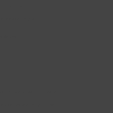
lvimento humano
 de dólares em Angola
ues Mendes
a em África é de 168 mil milhões de…
andidaturas para distinguir prosa…