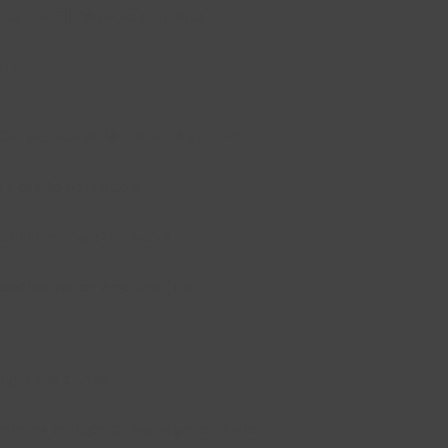
entam na FILDA peças exclusivas
ável
 no Campeonato do Mundo em Abu Dhabi
o e gestão do Girabola
cional de hóquei em patins
ebol ao vencer Argentina (1-0)
tragos das chuvas
obre os estragos causados pelas chuvas…