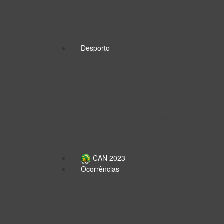
ENSA une-se à estilista Rose Palhares e apres
Cultura e Lazer
Ministra considera Maiombe património incalcul
Desporto
Desporto
Jiu-Jitsu: Angola conquista terceira medalha
Desporto
Federação transfere para os clubes organizaçã
Desporto
Rui Neto abandona o cargo de seleccionador na
Desporto
Espanha conquista bicampeonato mundial de fut
CAN 2023
Ocorrências
Ocorrências
Manuel Nunes visita municípios para avaliar es
Ocorrências
Presidente da República endereça mensagem s