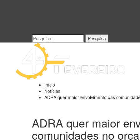
Ocorrências
12 Curiosidades sobre a passagem de Ano
África
Libertados seis opositores detidos desde golpe
Início
Notícias
ADRA quer maior envolvimento das comunidade
ADRA quer maior env
comunidades no orça