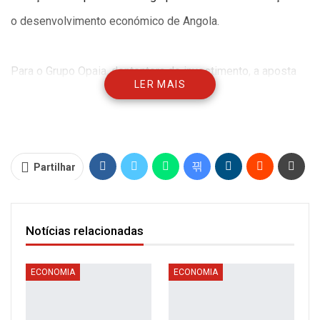
o desenvolvimento económico de Angola.
Para o Grupo Opaia, dententora do investimento, a aposta
LER MAIS
reforça, também, o compromisso com a modernização da
indústria angolana e na criação de novas oportunidades de
emprego e inovação.
Partilhar
O projecto está alinhado com as orientações estratégicas
do Executivo no fomento de desenvolvimento de novas
Notícias relacionadas
Indústrias na Zona Económica Especial, noticiou o Jornal de
Angola Online.
ECONOMIA
ECONOMIA